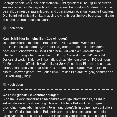
Beitrags sehen. Versuche bitte trotzdem, Smileys nicht zu häufig zu benutzen,
sie können einen Beitrag schnell unlesbar machen und ein Moderator könnte
deshalb deinen Beitrag entsprechend überarbeiten oder gar komplett löschen.
Die Board-Administration kann auch die Anzahl der Smileys begrenzen, die du
in einem Beitrag benutzen kannst.
Nach oben
Kann ich Bilder in meine Beiträge einfügen?
Ja, Bilder können in deinem Beitrag angezeigt werden. Wenn die
Administration Dateianhänge erlaubt hat, kannst du das Bild auch direkt
hochladen. Ansonsten musst du zu einem Bild verlinken, das auf einem
öffentlich zugänglichen Server liegt, z. B. http://www.domain.tld/mein-bild.gif.
Du kannst weder Bilder verlinken, die sich auf deinem eigenen PC befinden
(außer es ist ein öffentlich zugänglicher Server), noch zu Bildern, die nur nach
einer Anmeldung verfügbar sind, z. B. Hotmail- oder Yahoo-Mailboxen, mit
einem Passwort geschützte Seiten usw. Um das Bild anzuzeigen, benutze den
BBCode-Tag „[img]“.
Nach oben
Was sind globale Bekanntmachungen?
Globale Bekanntmachungen beinhalten wichtige Informationen, deshalb
solltest du sie so bald wie möglich lesen. Globale Bekanntmachungen
erscheinen ganz oben in jedem Forum und ebenfalls in deinem persönlichen
Bereich. Ob du eine globale Bekanntmachung schreiben kannst oder nicht,
hängt von den durch die Board-Administration vergebenen Berechtigungen