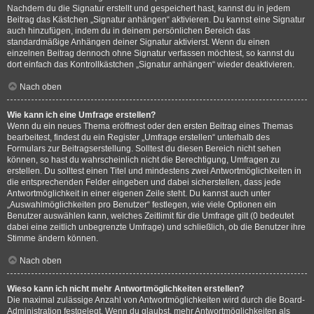
Nachdem du die Signatur erstellt und gespeichert hast, kannst du in jedem
Beitrag das Kästchen „Signatur anhängen“ aktivieren. Du kannst eine Signatur
auch hinzufügen, indem du in deinem persönlichen Bereich das
standardmäßige Anhängen deiner Signatur aktivierst. Wenn du einen
einzelnen Beitrag dennoch ohne Signatur verfassen möchtest, so kannst du
dort einfach das Kontrollkästchen „Signatur anhängen“ wieder deaktivieren.
Nach oben
Wie kann ich eine Umfrage erstellen?
Wenn du ein neues Thema eröffnest oder den ersten Beitrag eines Themas
bearbeitest, findest du ein Register „Umfrage erstellen“ unterhalb des
Formulars zur Beitragserstellung. Solltest du diesen Bereich nicht sehen
können, so hast du wahrscheinlich nicht die Berechtigung, Umfragen zu
erstellen. Du solltest einen Titel und mindestens zwei Antwortmöglichkeiten in
die entsprechenden Felder eingeben und dabei sicherstellen, dass jede
Antwortmöglichkeit in einer eigenen Zeile steht. Du kannst auch unter
„Auswahlmöglichkeiten pro Benutzer“ festlegen, wie viele Optionen ein
Benutzer auswählen kann, welches Zeitlimit für die Umfrage gilt (0 bedeutet
dabei eine zeitlich unbegrenzte Umfrage) und schließlich, ob die Benutzer ihre
Stimme ändern können.
Nach oben
Wieso kann ich nicht mehr Antwortmöglichkeiten erstellen?
Die maximal zulässige Anzahl von Antwortmöglichkeiten wird durch die Board-
Administration festgelegt. Wenn du glaubst, mehr Antwortmöglichkeiten als