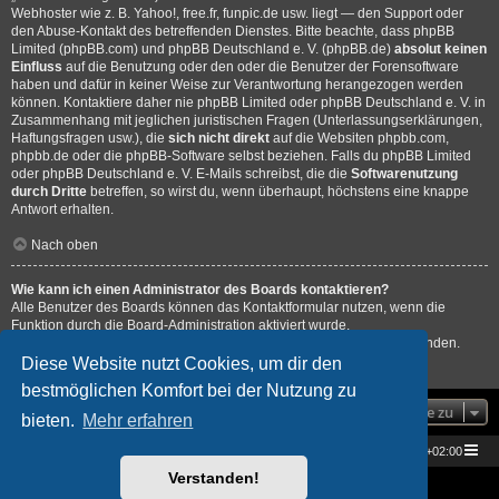
Webhoster wie z. B. Yahoo!, free.fr, funpic.de usw. liegt — den Support oder
den Abuse-Kontakt des betreffenden Dienstes. Bitte beachte, dass phpBB
Limited (phpBB.com) und phpBB Deutschland e. V. (phpBB.de)
absolut keinen
Einfluss
auf die Benutzung oder den oder die Benutzer der Forensoftware
haben und dafür in keiner Weise zur Verantwortung herangezogen werden
können. Kontaktiere daher nie phpBB Limited oder phpBB Deutschland e. V. in
Zusammenhang mit jeglichen juristischen Fragen (Unterlassungserklärungen,
Haftungsfragen usw.), die
sich nicht direkt
auf die Websiten phpbb.com,
phpbb.de oder die phpBB-Software selbst beziehen. Falls du phpBB Limited
oder phpBB Deutschland e. V. E-Mails schreibst, die die
Softwarenutzung
durch Dritte
betreffen, so wirst du, wenn überhaupt, höchstens eine knappe
Antwort erhalten.
Nach oben
Wie kann ich einen Administrator des Boards kontaktieren?
Alle Benutzer des Boards können das Kontaktformular nutzen, wenn die
Funktion durch die Board-Administration aktiviert wurde.
Mitglieder des Boards können zusätzlich den Link „Das Team“ verwenden.
Diese Website nutzt Cookies, um dir den
Nach oben
bestmöglichen Komfort bei der Nutzung zu
Gehe zu
bieten.
Mehr erfahren
Star Trek Universe
Foren-Übersicht
Alle Zeiten sind
UTC+02:00
Verstanden!
Powered by
phpBB
® Forum Software © phpBB Limited