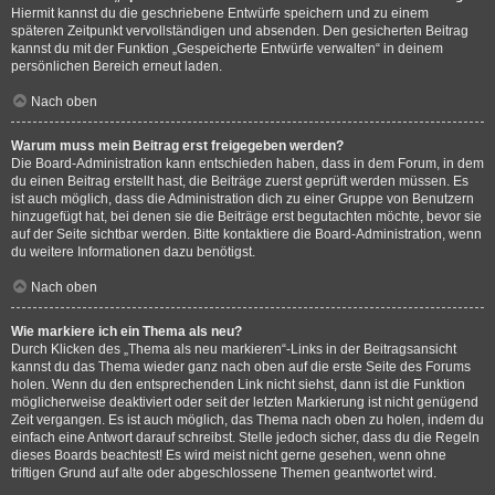
Hiermit kannst du die geschriebene Entwürfe speichern und zu einem
späteren Zeitpunkt vervollständigen und absenden. Den gesicherten Beitrag
kannst du mit der Funktion „Gespeicherte Entwürfe verwalten“ in deinem
persönlichen Bereich erneut laden.
Nach oben
Warum muss mein Beitrag erst freigegeben werden?
Die Board-Administration kann entschieden haben, dass in dem Forum, in dem
du einen Beitrag erstellt hast, die Beiträge zuerst geprüft werden müssen. Es
ist auch möglich, dass die Administration dich zu einer Gruppe von Benutzern
hinzugefügt hat, bei denen sie die Beiträge erst begutachten möchte, bevor sie
auf der Seite sichtbar werden. Bitte kontaktiere die Board-Administration, wenn
du weitere Informationen dazu benötigst.
Nach oben
Wie markiere ich ein Thema als neu?
Durch Klicken des „Thema als neu markieren“-Links in der Beitragsansicht
kannst du das Thema wieder ganz nach oben auf die erste Seite des Forums
holen. Wenn du den entsprechenden Link nicht siehst, dann ist die Funktion
möglicherweise deaktiviert oder seit der letzten Markierung ist nicht genügend
Zeit vergangen. Es ist auch möglich, das Thema nach oben zu holen, indem du
einfach eine Antwort darauf schreibst. Stelle jedoch sicher, dass du die Regeln
dieses Boards beachtest! Es wird meist nicht gerne gesehen, wenn ohne
triftigen Grund auf alte oder abgeschlossene Themen geantwortet wird.