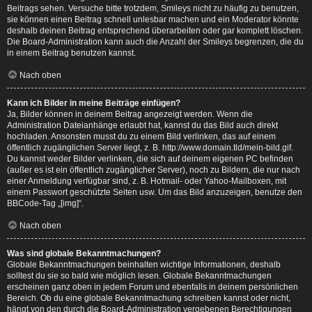
Beitrags sehen. Versuche bitte trotzdem, Smileys nicht zu häufig zu benutzen,
sie können einen Beitrag schnell unlesbar machen und ein Moderator könnte
deshalb deinen Beitrag entsprechend überarbeiten oder gar komplett löschen.
Die Board-Administration kann auch die Anzahl der Smileys begrenzen, die du
in einem Beitrag benutzen kannst.
Nach oben
Kann ich Bilder in meine Beiträge einfügen?
Ja, Bilder können in deinem Beitrag angezeigt werden. Wenn die
Administration Dateianhänge erlaubt hat, kannst du das Bild auch direkt
hochladen. Ansonsten musst du zu einem Bild verlinken, das auf einem
öffentlich zugänglichen Server liegt, z. B. http://www.domain.tld/mein-bild.gif.
Du kannst weder Bilder verlinken, die sich auf deinem eigenen PC befinden
(außer es ist ein öffentlich zugänglicher Server), noch zu Bildern, die nur nach
einer Anmeldung verfügbar sind, z. B. Hotmail- oder Yahoo-Mailboxen, mit
einem Passwort geschützte Seiten usw. Um das Bild anzuzeigen, benutze den
BBCode-Tag „[img]“.
Nach oben
Was sind globale Bekanntmachungen?
Globale Bekanntmachungen beinhalten wichtige Informationen, deshalb
solltest du sie so bald wie möglich lesen. Globale Bekanntmachungen
erscheinen ganz oben in jedem Forum und ebenfalls in deinem persönlichen
Bereich. Ob du eine globale Bekanntmachung schreiben kannst oder nicht,
hängt von den durch die Board-Administration vergebenen Berechtigungen