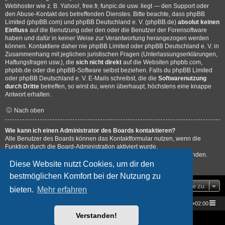
Webhoster wie z. B. Yahoo!, free.fr, funpic.de usw. liegt — den Support oder
den Abuse-Kontakt des betreffenden Dienstes. Bitte beachte, dass phpBB
Limited (phpBB.com) und phpBB Deutschland e. V. (phpBB.de)
absolut keinen
Einfluss
auf die Benutzung oder den oder die Benutzer der Forensoftware
haben und dafür in keiner Weise zur Verantwortung herangezogen werden
können. Kontaktiere daher nie phpBB Limited oder phpBB Deutschland e. V. in
Zusammenhang mit jeglichen juristischen Fragen (Unterlassungserklärungen,
Haftungsfragen usw.), die
sich nicht direkt
auf die Websiten phpbb.com,
phpbb.de oder die phpBB-Software selbst beziehen. Falls du phpBB Limited
oder phpBB Deutschland e. V. E-Mails schreibst, die die
Softwarenutzung
durch Dritte
betreffen, so wirst du, wenn überhaupt, höchstens eine knappe
Antwort erhalten.
Nach oben
Wie kann ich einen Administrator des Boards kontaktieren?
Alle Benutzer des Boards können das Kontaktformular nutzen, wenn die
Funktion durch die Board-Administration aktiviert wurde.
Mitglieder des Boards können zusätzlich den Link „Das Team“ verwenden.
Diese Website nutzt Cookies, um dir den
Nach oben
bestmöglichen Komfort bei der Nutzung zu
Gehe zu
bieten.
Mehr erfahren
Star Trek Universe
Foren-Übersicht
Alle Zeiten sind
UTC+02:00
Verstanden!
Powered by
phpBB
® Forum Software © phpBB Limited