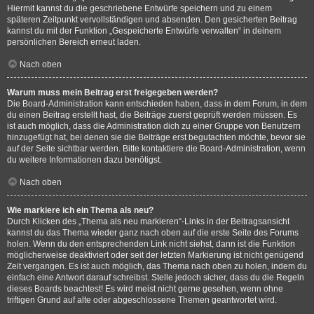
Hiermit kannst du die geschriebene Entwürfe speichern und zu einem
späteren Zeitpunkt vervollständigen und absenden. Den gesicherten Beitrag
kannst du mit der Funktion „Gespeicherte Entwürfe verwalten“ in deinem
persönlichen Bereich erneut laden.
Nach oben
Warum muss mein Beitrag erst freigegeben werden?
Die Board-Administration kann entschieden haben, dass in dem Forum, in dem
du einen Beitrag erstellt hast, die Beiträge zuerst geprüft werden müssen. Es
ist auch möglich, dass die Administration dich zu einer Gruppe von Benutzern
hinzugefügt hat, bei denen sie die Beiträge erst begutachten möchte, bevor sie
auf der Seite sichtbar werden. Bitte kontaktiere die Board-Administration, wenn
du weitere Informationen dazu benötigst.
Nach oben
Wie markiere ich ein Thema als neu?
Durch Klicken des „Thema als neu markieren“-Links in der Beitragsansicht
kannst du das Thema wieder ganz nach oben auf die erste Seite des Forums
holen. Wenn du den entsprechenden Link nicht siehst, dann ist die Funktion
möglicherweise deaktiviert oder seit der letzten Markierung ist nicht genügend
Zeit vergangen. Es ist auch möglich, das Thema nach oben zu holen, indem du
einfach eine Antwort darauf schreibst. Stelle jedoch sicher, dass du die Regeln
dieses Boards beachtest! Es wird meist nicht gerne gesehen, wenn ohne
triftigen Grund auf alte oder abgeschlossene Themen geantwortet wird.