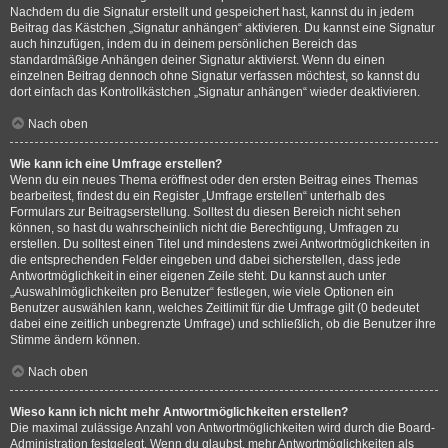
Nachdem du die Signatur erstellt und gespeichert hast, kannst du in jedem
Beitrag das Kästchen „Signatur anhängen“ aktivieren. Du kannst eine Signatur
auch hinzufügen, indem du in deinem persönlichen Bereich das
standardmäßige Anhängen deiner Signatur aktivierst. Wenn du einen
einzelnen Beitrag dennoch ohne Signatur verfassen möchtest, so kannst du
dort einfach das Kontrollkästchen „Signatur anhängen“ wieder deaktivieren.
Nach oben
Wie kann ich eine Umfrage erstellen?
Wenn du ein neues Thema eröffnest oder den ersten Beitrag eines Themas
bearbeitest, findest du ein Register „Umfrage erstellen“ unterhalb des
Formulars zur Beitragserstellung. Solltest du diesen Bereich nicht sehen
können, so hast du wahrscheinlich nicht die Berechtigung, Umfragen zu
erstellen. Du solltest einen Titel und mindestens zwei Antwortmöglichkeiten in
die entsprechenden Felder eingeben und dabei sicherstellen, dass jede
Antwortmöglichkeit in einer eigenen Zeile steht. Du kannst auch unter
„Auswahlmöglichkeiten pro Benutzer“ festlegen, wie viele Optionen ein
Benutzer auswählen kann, welches Zeitlimit für die Umfrage gilt (0 bedeutet
dabei eine zeitlich unbegrenzte Umfrage) und schließlich, ob die Benutzer ihre
Stimme ändern können.
Nach oben
Wieso kann ich nicht mehr Antwortmöglichkeiten erstellen?
Die maximal zulässige Anzahl von Antwortmöglichkeiten wird durch die Board-
Administration festgelegt. Wenn du glaubst, mehr Antwortmöglichkeiten als