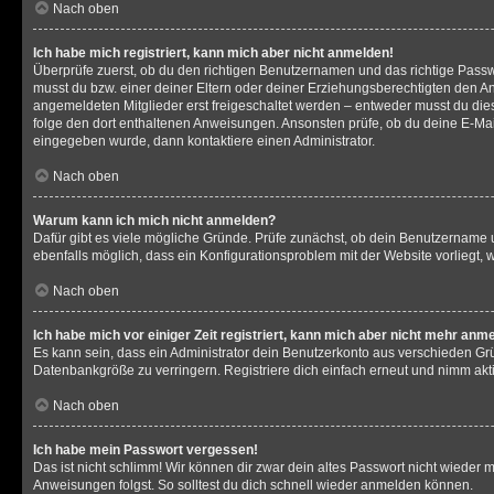
Nach oben
Ich habe mich registriert, kann mich aber nicht anmelden!
Überprüfe zuerst, ob du den richtigen Benutzernamen und das richtige Pas
musst du bzw. einer deiner Eltern oder deiner Erziehungsberechtigten den Anw
angemeldeten Mitglieder erst freigeschaltet werden – entweder musst du dies se
folge den dort enthaltenen Anweisungen. Ansonsten prüfe, ob du deine E-Mail
eingegeben wurde, dann kontaktiere einen Administrator.
Nach oben
Warum kann ich mich nicht anmelden?
Dafür gibt es viele mögliche Gründe. Prüfe zunächst, ob dein Benutzername un
ebenfalls möglich, dass ein Konfigurationsproblem mit der Website vorliegt, 
Nach oben
Ich habe mich vor einiger Zeit registriert, kann mich aber nicht mehr anm
Es kann sein, dass ein Administrator dein Benutzerkonto aus verschieden Grü
Datenbankgröße zu verringern. Registriere dich einfach erneut und nimm akti
Nach oben
Ich habe mein Passwort vergessen!
Das ist nicht schlimm! Wir können dir zwar dein altes Passwort nicht wieder 
Anweisungen folgst. So solltest du dich schnell wieder anmelden können.