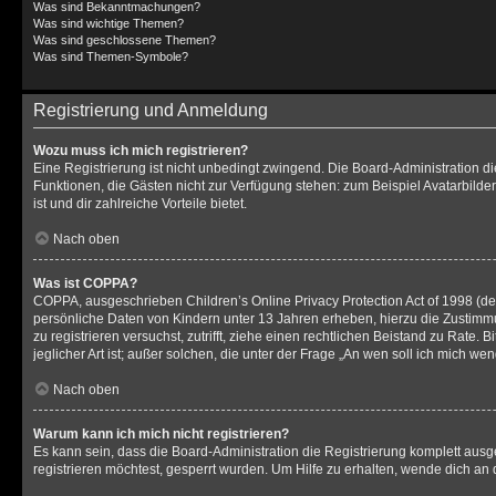
Was sind Bekanntmachungen?
Was sind wichtige Themen?
Was sind geschlossene Themen?
Was sind Themen-Symbole?
Registrierung und Anmeldung
Wozu muss ich mich registrieren?
Eine Registrierung ist nicht unbedingt zwingend. Die Board-Administration dies
Funktionen, die Gästen nicht zur Verfügung stehen: zum Beispiel Avatarbilder
ist und dir zahlreiche Vorteile bietet.
Nach oben
Was ist COPPA?
COPPA, ausgeschrieben Children’s Online Privacy Protection Act of 1998 (deu
persönliche Daten von Kindern unter 13 Jahren erheben, hierzu die Zustimmu
zu registrieren versuchst, zutrifft, ziehe einen rechtlichen Beistand zu Rat
jeglicher Art ist; außer solchen, die unter der Frage „An wen soll ich mich 
Nach oben
Warum kann ich mich nicht registrieren?
Es kann sein, dass die Board-Administration die Registrierung komplett au
registrieren möchtest, gesperrt wurden. Um Hilfe zu erhalten, wende dich an 