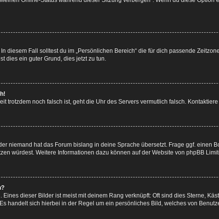
 „Meinen Online-Status während dieser Sitzung verbergen“. Wenn du diese Option e
In diesem Fall solltest du im „Persönlichen Bereich“ die für dich passende Zeitzone 
t dies ein guter Grund, dies jetzt zu tun.
h!
 Zeit trotzdem noch falsch ist, geht die Uhr des Servers vermutlich falsch. Kontakti
oder niemand hat das Forum bislang in deine Sprache übersetzt. Frage ggf. einen Bo
setzen würdest. Weitere Informationen dazu können auf der Website von
phpBB Limi
n?
Eines dieser Bilder ist meist mit deinem Rang verknüpft: Oft sind dies Sterne, Kä
Es handelt sich hierbei in der Regel um ein persönliches Bild, welches von Benutze