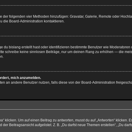
eine der folgenden vier Methoden hinzufügen: Gravatar, Galerie, Remote oder Hoch
u die Board-Administration kontaktieren.
e du bislang erstellt hast oder identifizieren bestimmte Benutzer wie Moderatore
 Bitte schreibe keine sinnlosen Beiträge, nur um deinen Rang zu erhöhen — die mei
en.
ordert, mich anzumelden.
ichten an andere Benutzer nutzen, falls diese von der Board-Administration freige
licken. Um auf einen Beitrag zu antworten, musst du auf „Antworten“ klicken. Es k
er Beitragsansicht aufgelistet. Z. B. „Du darfst neue Themen erstellen“, „Du darf