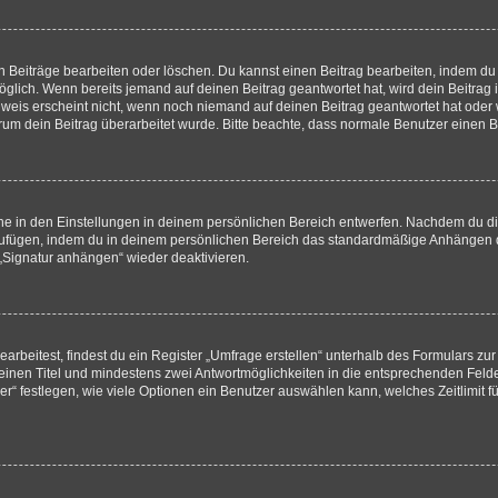
n Beiträge bearbeiten oder löschen. Du kannst einen Beitrag bearbeiten, indem du
möglich. Wenn bereits jemand auf deinen Beitrag geantwortet hat, wird dein Beitra
nweis erscheint nicht, wenn noch niemand auf deinen Beitrag geantwortet hat oder 
 warum dein Beitrag überarbeitet wurde. Bitte beachte, dass normale Benutzer einen
e in den Einstellungen in deinem persönlichen Bereich entwerfen. Nachdem du die 
zufügen, indem du in deinem persönlichen Bereich das standardmäßige Anhängen d
 „Signatur anhängen“ wieder deaktivieren.
beitest, findest du ein Register „Umfrage erstellen“ unterhalb des Formulars zur 
t einen Titel und mindestens zwei Antwortmöglichkeiten in die entsprechenden Felde
r“ festlegen, wie viele Optionen ein Benutzer auswählen kann, welches Zeitlimit fü