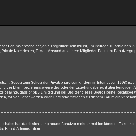
es Forums entscheidet, ob du registriert sein musst, um Beiträge zu schreiben. Auf je
, Private Nachrichten, E-Mail-Versand an andere Mitglieder, Beitritt zu Benutzergru
tsch: Gesetz zum Schutz der Privatsphäre von Kindern im Internet von 1998) ist e
ng der Eltern beziehungsweise des oder der Erziehungsberechtigten benötigen. Wenn
e. Bitte beachte, dass phpBB Limited und der Besitzer dieses Boards keine Rechtsbe
wenden, falls es Beschwerden oder juristische Anfragen zu diesem Forum gibt?“ beha
sgeschaltet hat, damit sich keine neuen Benutzer mehr anmelden können. Es könnte
die Board-Administration.