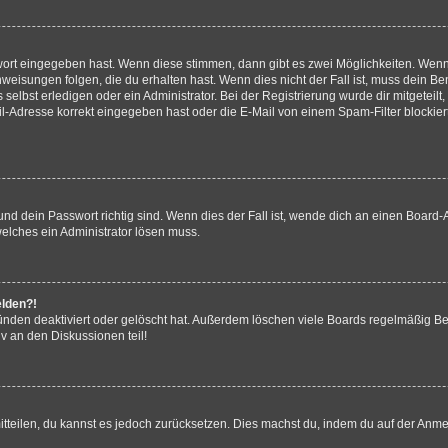
swort eingegeben hast. Wenn diese stimmen, dann gibt es zwei Möglichkeiten. Wen
eisungen folgen, die du erhalten hast. Wenn dies nicht der Fall ist, muss dein Ben
lbst erledigen oder ein Administrator. Bei der Registrierung wurde dir mitgeteilt, 
-Adresse korrekt eingegeben hast oder die E-Mail von einem Spam-Filter blockiert
d dein Passwort richtig sind. Wenn dies der Fall ist, wende dich an einen Board-A
welches ein Administrator lösen muss.
elden?!
nden deaktiviert oder gelöscht hat. Außerdem löschen viele Boards regelmäßig Ben
v an den Diskussionen teil!
mitteilen, du kannst es jedoch zurücksetzen. Dies machst du, indem du auf der Anm