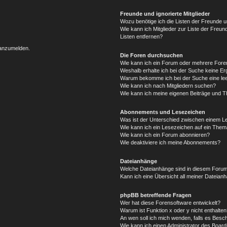
Freunde und ignorierte Mitglieder
Wozu benötige ich die Listen der Freunde un
Wie kann ich Mitglieder zur Liste der Freun
Listen entfernen?
 anzumelden.
Die Foren durchsuchen
Wie kann ich ein Forum oder mehrere For
Weshalb erhalte ich bei der Suche keine E
Warum bekomme ich bei der Suche eine lee
Wie kann ich nach Mitgliedern suchen?
Wie kann ich meine eigenen Beiträge und 
Abonnements und Lesezeichen
Was ist der Unterschied zwischen einem 
Wie kann ich ein Lesezeichen auf ein The
Wie kann ich ein Forum abonnieren?
Wie deaktiviere ich meine Abonnements?
Dateianhänge
Welche Dateianhänge sind in diesem Forum
Kann ich eine Übersicht all meiner Dateian
phpBB betreffende Fragen
Wer hat diese Forensoftware entwickelt?
Warum ist Funktion x oder y nicht enthalten
An wen soll ich mich wenden, falls es Besc
Wie kann ich einen Administrator des Board