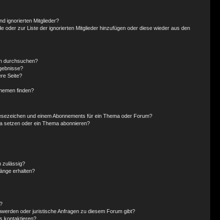
d ignorierten Mitglieder?
de oder zur Liste der ignorierten Mitglieder hinzufügen oder diese wieder aus den
en durchsuchen?
rgebnisse?
re Seite?
Themen finden?
Lesezeichen und einem Abonnements für ein Thema oder Forum?
ma setzen oder ein Thema abonnieren?
 zulässig?
hänge erhalten?
?
hwerden oder juristische Anfragen zu diesem Forum gibt?
s kontaktieren?