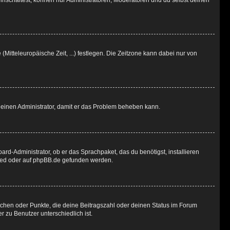
inschaltest, können nur Administratoren, Moderatoren und du selbst deinen
(Mitteleuropäische Zeit, ...) festlegen. Die Zeitzone kann dabei nur von
ere einen Administrator, damit er das Problem beheben kann.
ard-Administrator, ob er das Sprachpaket, das du benötigst, installieren
ted
oder auf
phpBB.de
gefunden werden.
stchen oder Punkte, die deine Beitragszahl oder deinen Status im Forum
r zu Benutzer unterschiedlich ist.