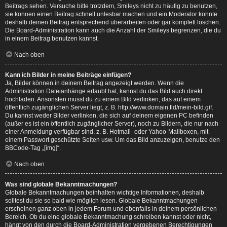
Beitrags sehen. Versuche bitte trotzdem, Smileys nicht zu häufig zu benutzen,
sie können einen Beitrag schnell unlesbar machen und ein Moderator könnte
deshalb deinen Beitrag entsprechend überarbeiten oder gar komplett löschen.
Die Board-Administration kann auch die Anzahl der Smileys begrenzen, die du
in einem Beitrag benutzen kannst.
Nach oben
Kann ich Bilder in meine Beiträge einfügen?
Ja, Bilder können in deinem Beitrag angezeigt werden. Wenn die
Administration Dateianhänge erlaubt hat, kannst du das Bild auch direkt
hochladen. Ansonsten musst du zu einem Bild verlinken, das auf einem
öffentlich zugänglichen Server liegt, z. B. http://www.domain.tld/mein-bild.gif.
Du kannst weder Bilder verlinken, die sich auf deinem eigenen PC befinden
(außer es ist ein öffentlich zugänglicher Server), noch zu Bildern, die nur nach
einer Anmeldung verfügbar sind, z. B. Hotmail- oder Yahoo-Mailboxen, mit
einem Passwort geschützte Seiten usw. Um das Bild anzuzeigen, benutze den
BBCode-Tag „[img]“.
Nach oben
Was sind globale Bekanntmachungen?
Globale Bekanntmachungen beinhalten wichtige Informationen, deshalb
solltest du sie so bald wie möglich lesen. Globale Bekanntmachungen
erscheinen ganz oben in jedem Forum und ebenfalls in deinem persönlichen
Bereich. Ob du eine globale Bekanntmachung schreiben kannst oder nicht,
hängt von den durch die Board-Administration vergebenen Berechtigungen