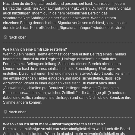
Nachdem du die Signatur erstellt und gespeichert hast, kannst du in jedem
Beitrag das Kästchen „Signatur anhängen“ aktivieren. Du kannst eine Signatur
auch hinzufügen, indem du in deinem persönlichen Bereich das
standardmäßige Anhängen deiner Signatur aktivierst. Wenn du einen
einzelnen Beitrag dennoch ohne Signatur verfassen möchtest, so kannst du
dort einfach das Kontrollkästchen „Signatur anhängen“ wieder deaktivieren.
Nach oben
Wie kann ich eine Umfrage erstellen?
Wenn du ein neues Thema eröffnest oder den ersten Beitrag eines Themas
bearbeitest, findest du ein Register „Umfrage erstellen“ unterhalb des
Formulars zur Beitragserstellung. Solltest du diesen Bereich nicht sehen
können, so hast du wahrscheinlich nicht die Berechtigung, Umfragen zu
erstellen. Du solltest einen Titel und mindestens zwei Antwortmöglichkeiten in
die entsprechenden Felder eingeben und dabei sicherstellen, dass jede
Antwortmöglichkeit in einer eigenen Zeile steht. Du kannst auch unter
„Auswahlmöglichkeiten pro Benutzer“ festlegen, wie viele Optionen ein
Benutzer auswählen kann, welches Zeitlimit für die Umfrage gilt (0 bedeutet
dabei eine zeitlich unbegrenzte Umfrage) und schließlich, ob die Benutzer ihre
Stimme ändern können.
Nach oben
Wieso kann ich nicht mehr Antwortmöglichkeiten erstellen?
Die maximal zulässige Anzahl von Antwortmöglichkeiten wird durch die Board-
Administration festgelegt. Wenn du glaubst, mehr Antwortmöglichkeiten als