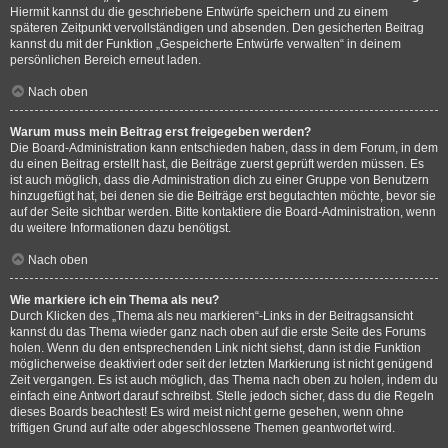
Hiermit kannst du die geschriebene Entwürfe speichern und zu einem
späteren Zeitpunkt vervollständigen und absenden. Den gesicherten Beitrag
kannst du mit der Funktion „Gespeicherte Entwürfe verwalten“ in deinem
persönlichen Bereich erneut laden.
Nach oben
Warum muss mein Beitrag erst freigegeben werden?
Die Board-Administration kann entschieden haben, dass in dem Forum, in dem
du einen Beitrag erstellt hast, die Beiträge zuerst geprüft werden müssen. Es
ist auch möglich, dass die Administration dich zu einer Gruppe von Benutzern
hinzugefügt hat, bei denen sie die Beiträge erst begutachten möchte, bevor sie
auf der Seite sichtbar werden. Bitte kontaktiere die Board-Administration, wenn
du weitere Informationen dazu benötigst.
Nach oben
Wie markiere ich ein Thema als neu?
Durch Klicken des „Thema als neu markieren“-Links in der Beitragsansicht
kannst du das Thema wieder ganz nach oben auf die erste Seite des Forums
holen. Wenn du den entsprechenden Link nicht siehst, dann ist die Funktion
möglicherweise deaktiviert oder seit der letzten Markierung ist nicht genügend
Zeit vergangen. Es ist auch möglich, das Thema nach oben zu holen, indem du
einfach eine Antwort darauf schreibst. Stelle jedoch sicher, dass du die Regeln
dieses Boards beachtest! Es wird meist nicht gerne gesehen, wenn ohne
triftigen Grund auf alte oder abgeschlossene Themen geantwortet wird.