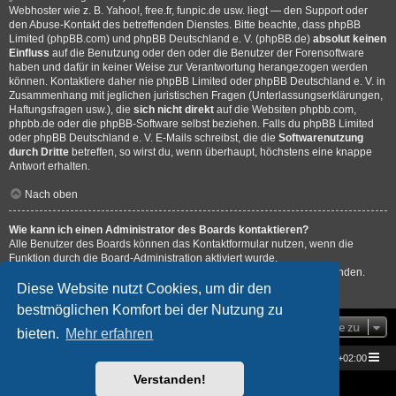
Webhoster wie z. B. Yahoo!, free.fr, funpic.de usw. liegt — den Support oder
den Abuse-Kontakt des betreffenden Dienstes. Bitte beachte, dass phpBB
Limited (phpBB.com) und phpBB Deutschland e. V. (phpBB.de)
absolut keinen
Einfluss
auf die Benutzung oder den oder die Benutzer der Forensoftware
haben und dafür in keiner Weise zur Verantwortung herangezogen werden
können. Kontaktiere daher nie phpBB Limited oder phpBB Deutschland e. V. in
Zusammenhang mit jeglichen juristischen Fragen (Unterlassungserklärungen,
Haftungsfragen usw.), die
sich nicht direkt
auf die Websiten phpbb.com,
phpbb.de oder die phpBB-Software selbst beziehen. Falls du phpBB Limited
oder phpBB Deutschland e. V. E-Mails schreibst, die die
Softwarenutzung
durch Dritte
betreffen, so wirst du, wenn überhaupt, höchstens eine knappe
Antwort erhalten.
Nach oben
Wie kann ich einen Administrator des Boards kontaktieren?
Alle Benutzer des Boards können das Kontaktformular nutzen, wenn die
Funktion durch die Board-Administration aktiviert wurde.
Mitglieder des Boards können zusätzlich den Link „Das Team“ verwenden.
Diese Website nutzt Cookies, um dir den
Nach oben
bestmöglichen Komfort bei der Nutzung zu
Gehe zu
bieten.
Mehr erfahren
Star Trek Universe
Foren-Übersicht
Alle Zeiten sind
UTC+02:00
Verstanden!
Powered by
phpBB
® Forum Software © phpBB Limited