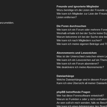
Freunde und ignorierte Mitglieder
Wozu benötige ich die Listen der Freunde un
Wie kann ich Mitglieder zur Liste der Freun
Listen entfernen?
 anzumelden.
Die Foren durchsuchen
Wie kann ich ein Forum oder mehrere For
Weshalb erhalte ich bei der Suche keine E
Warum bekomme ich bei der Suche eine lee
Wie kann ich nach Mitgliedern suchen?
Wie kann ich meine eigenen Beiträge und 
Abonnements und Lesezeichen
Was ist der Unterschied zwischen einem 
Wie kann ich ein Lesezeichen auf ein The
Wie kann ich ein Forum abonnieren?
Wie deaktiviere ich meine Abonnements?
Dateianhänge
Welche Dateianhänge sind in diesem Forum
Kann ich eine Übersicht all meiner Dateian
phpBB betreffende Fragen
Wer hat diese Forensoftware entwickelt?
Warum ist Funktion x oder y nicht enthalten
An wen soll ich mich wenden, falls es Besc
Wie kann ich einen Administrator des Board