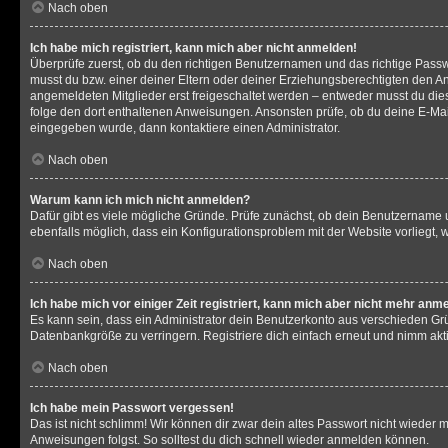
Nach oben
Ich habe mich registriert, kann mich aber nicht anmelden!
Überprüfe zuerst, ob du den richtigen Benutzernamen und das richtige Pas
musst du bzw. einer deiner Eltern oder deiner Erziehungsberechtigten den Anw
angemeldeten Mitglieder erst freigeschaltet werden – entweder musst du dies se
folge den dort enthaltenen Anweisungen. Ansonsten prüfe, ob du deine E-Mail
eingegeben wurde, dann kontaktiere einen Administrator.
Nach oben
Warum kann ich mich nicht anmelden?
Dafür gibt es viele mögliche Gründe. Prüfe zunächst, ob dein Benutzername un
ebenfalls möglich, dass ein Konfigurationsproblem mit der Website vorliegt, 
Nach oben
Ich habe mich vor einiger Zeit registriert, kann mich aber nicht mehr anm
Es kann sein, dass ein Administrator dein Benutzerkonto aus verschieden Grü
Datenbankgröße zu verringern. Registriere dich einfach erneut und nimm akti
Nach oben
Ich habe mein Passwort vergessen!
Das ist nicht schlimm! Wir können dir zwar dein altes Passwort nicht wieder 
Anweisungen folgst. So solltest du dich schnell wieder anmelden können.