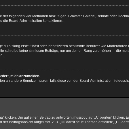
eine der folgenden vier Methoden hinzufügen: Gravatar, Galerie, Remote oder Hoch
u die Board-Administration kontaktieren.
e du bislang erstellt hast oder identifizieren bestimmte Benutzer wie Moderatore
 Bitte schreibe keine sinnlosen Beiträge, nur um deinen Rang zu erhöhen — die mei
en.
ordert, mich anzumelden.
ichten an andere Benutzer nutzen, falls diese von der Board-Administration freige
licken. Um auf einen Beitrag zu antworten, musst du auf „Antworten“ klicken. Es k
er Beitragsansicht aufgelistet. Z. B. „Du darfst neue Themen erstellen“, „Du darf