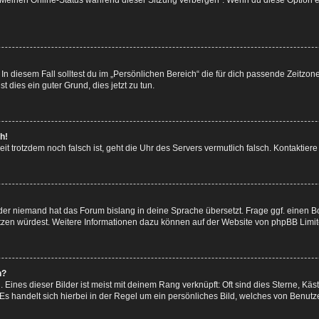
 „Meinen Online-Status während dieser Sitzung verbergen“. Wenn du diese Option e
In diesem Fall solltest du im „Persönlichen Bereich“ die für dich passende Zeitzone 
t dies ein guter Grund, dies jetzt zu tun.
h!
 Zeit trotzdem noch falsch ist, geht die Uhr des Servers vermutlich falsch. Kontakti
oder niemand hat das Forum bislang in deine Sprache übersetzt. Frage ggf. einen Bo
setzen würdest. Weitere Informationen dazu können auf der Website von
phpBB Limi
n?
Eines dieser Bilder ist meist mit deinem Rang verknüpft: Oft sind dies Sterne, Kä
Es handelt sich hierbei in der Regel um ein persönliches Bild, welches von Benutze