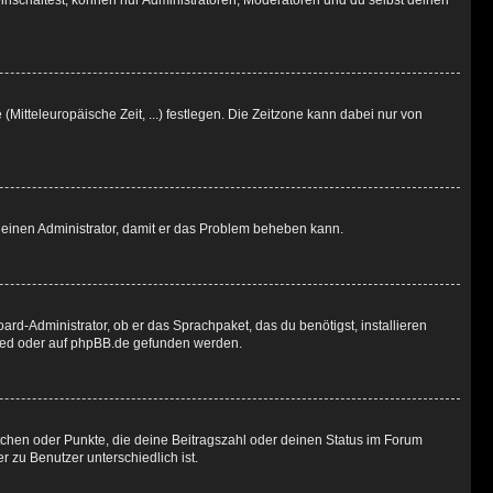
inschaltest, können nur Administratoren, Moderatoren und du selbst deinen
(Mitteleuropäische Zeit, ...) festlegen. Die Zeitzone kann dabei nur von
ere einen Administrator, damit er das Problem beheben kann.
ard-Administrator, ob er das Sprachpaket, das du benötigst, installieren
ted
oder auf
phpBB.de
gefunden werden.
stchen oder Punkte, die deine Beitragszahl oder deinen Status im Forum
r zu Benutzer unterschiedlich ist.