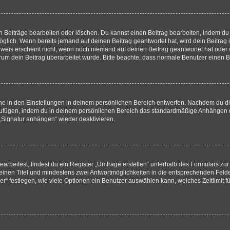
n Beiträge bearbeiten oder löschen. Du kannst einen Beitrag bearbeiten, indem du
möglich. Wenn bereits jemand auf deinen Beitrag geantwortet hat, wird dein Beitra
nweis erscheint nicht, wenn noch niemand auf deinen Beitrag geantwortet hat oder 
 warum dein Beitrag überarbeitet wurde. Bitte beachte, dass normale Benutzer einen
e in den Einstellungen in deinem persönlichen Bereich entwerfen. Nachdem du die 
zufügen, indem du in deinem persönlichen Bereich das standardmäßige Anhängen d
 „Signatur anhängen“ wieder deaktivieren.
beitest, findest du ein Register „Umfrage erstellen“ unterhalb des Formulars zur 
t einen Titel und mindestens zwei Antwortmöglichkeiten in die entsprechenden Felde
r“ festlegen, wie viele Optionen ein Benutzer auswählen kann, welches Zeitlimit fü