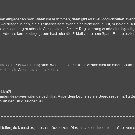
swort eingegeben hast. Wenn diese stimmen, dann gibt es zwei Möglichkeiten. Wen
eisungen folgen, die du erhalten hast. Wenn dies nicht der Fall ist, muss dein Ben
lbst erledigen oder ein Administrator. Bei der Registrierung wurde dir mitgeteilt, 
-Adresse korrekt eingegeben hast oder die E-Mail von einem Spam-Filter blockiert
d dein Passwort richtig sind. Wenn dies der Fall ist, wende dich an einen Board-A
welches ein Administrator lösen muss.
elden?!
nden deaktiviert oder gelöscht hat. Außerdem löschen viele Boards regelmäßig Ben
v an den Diskussionen teil!
mitteilen, du kannst es jedoch zurücksetzen. Dies machst du, indem du auf der Anm