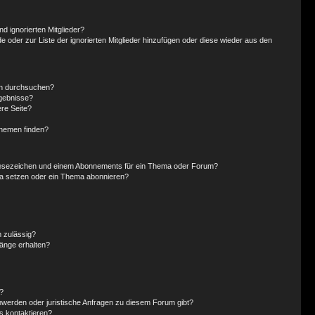
d ignorierten Mitglieder?
de oder zur Liste der ignorierten Mitglieder hinzufügen oder diese wieder aus den
en durchsuchen?
rgebnisse?
re Seite?
Themen finden?
Lesezeichen und einem Abonnements für ein Thema oder Forum?
ma setzen oder ein Thema abonnieren?
 zulässig?
hänge erhalten?
?
hwerden oder juristische Anfragen zu diesem Forum gibt?
s kontaktieren?