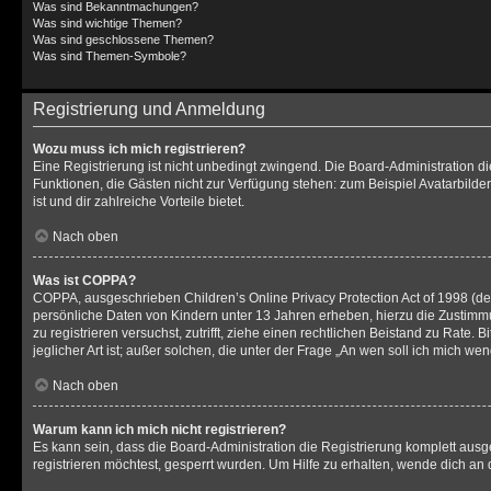
Was sind Bekanntmachungen?
Was sind wichtige Themen?
Was sind geschlossene Themen?
Was sind Themen-Symbole?
Registrierung und Anmeldung
Wozu muss ich mich registrieren?
Eine Registrierung ist nicht unbedingt zwingend. Die Board-Administration dies
Funktionen, die Gästen nicht zur Verfügung stehen: zum Beispiel Avatarbilder
ist und dir zahlreiche Vorteile bietet.
Nach oben
Was ist COPPA?
COPPA, ausgeschrieben Children’s Online Privacy Protection Act of 1998 (deu
persönliche Daten von Kindern unter 13 Jahren erheben, hierzu die Zustimmu
zu registrieren versuchst, zutrifft, ziehe einen rechtlichen Beistand zu Rat
jeglicher Art ist; außer solchen, die unter der Frage „An wen soll ich mich 
Nach oben
Warum kann ich mich nicht registrieren?
Es kann sein, dass die Board-Administration die Registrierung komplett au
registrieren möchtest, gesperrt wurden. Um Hilfe zu erhalten, wende dich an 