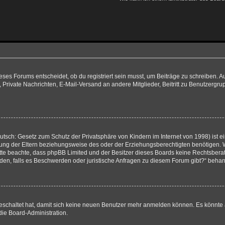
es Forums entscheidet, ob du registriert sein musst, um Beiträge zu schreiben. Auf je
, Private Nachrichten, E-Mail-Versand an andere Mitglieder, Beitritt zu Benutzergru
tsch: Gesetz zum Schutz der Privatsphäre von Kindern im Internet von 1998) ist e
ng der Eltern beziehungsweise des oder der Erziehungsberechtigten benötigen. Wenn
e. Bitte beachte, dass phpBB Limited und der Besitzer dieses Boards keine Rechtsbe
wenden, falls es Beschwerden oder juristische Anfragen zu diesem Forum gibt?“ beha
sgeschaltet hat, damit sich keine neuen Benutzer mehr anmelden können. Es könnte
die Board-Administration.