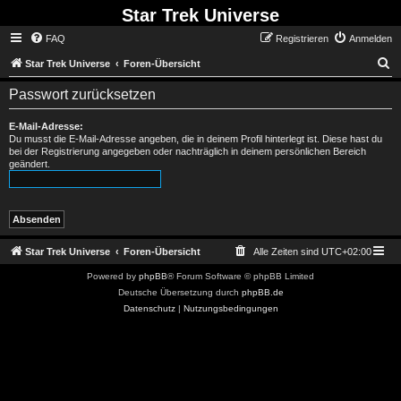
Star Trek Universe
FAQ
Registrieren
Anmelden
S
Star Trek Universe
Foren-Übersicht
Passwort zurücksetzen
E-Mail-Adresse:
Du musst die E-Mail-Adresse angeben, die in deinem Profil hinterlegt ist. Diese hast du
bei der Registrierung angegeben oder nachträglich in deinem persönlichen Bereich
geändert.
Star Trek Universe
Foren-Übersicht
Alle Zeiten sind
UTC+02:00
Powered by
phpBB
® Forum Software © phpBB Limited
Deutsche Übersetzung durch
phpBB.de
Datenschutz
|
Nutzungsbedingungen