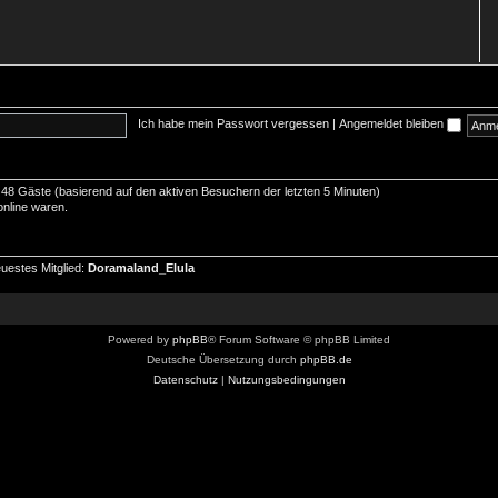
Ich habe mein Passwort vergessen
|
Angemeldet bleiben
nd 48 Gäste (basierend auf den aktiven Besuchern der letzten 5 Minuten)
online waren.
uestes Mitglied:
Doramaland_Elula
Powered by
phpBB
® Forum Software © phpBB Limited
Deutsche Übersetzung durch
phpBB.de
Datenschutz
|
Nutzungsbedingungen