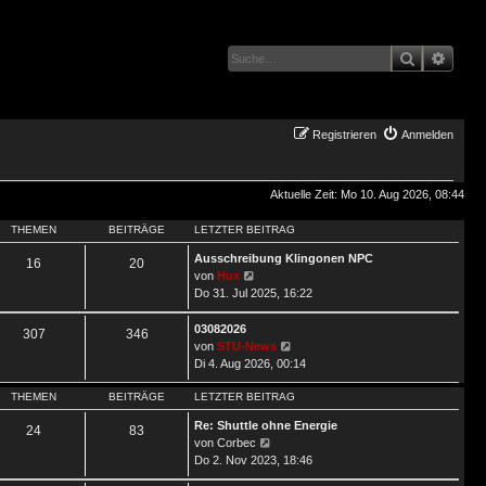
Suche
Erwei
Registrieren
Anmelden
Aktuelle Zeit: Mo 10. Aug 2026, 08:44
THEMEN
BEITRÄGE
LETZTER BEITRAG
Ausschreibung Klingonen NPC
16
20
Neuester
von
Hux
Beitrag
Do 31. Jul 2025, 16:22
03082026
307
346
Neuester
von
STU-News
Beitrag
Di 4. Aug 2026, 00:14
THEMEN
BEITRÄGE
LETZTER BEITRAG
Re: Shuttle ohne Energie
24
83
Neuester
von
Corbec
Beitrag
Do 2. Nov 2023, 18:46