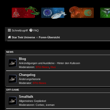
Schnellzugriff
FAQ
Star Trek Universe
Foren-Übersicht
NEWS
Blog
Ankündigungen und Ausblicke - Hinter den Kulissen
Moderatoren:
STU-News
,
Hux
Changelog
Änderungshistorie
Moderator:
STU-News
OFF-GAME
Smalltalk
Allgemeines Geplänkel
Moderatoren:
Corbec
,
iceman