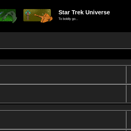
Star Trek Universe
To boldly go...