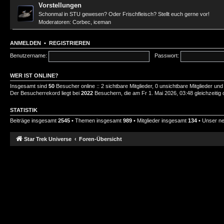
Vorstellungen
Schonmal in STU gewesen? Oder Frischfleisch? Stellt euch gerne vor!
Moderatoren:
Corbec
,
iceman
ANMELDEN
•
REGISTRIEREN
Benutzername:
Passwort:
WER IST ONLINE?
Insgesamt sind
50
Besucher online :: 2 sichtbare Mitglieder, 0 unsichtbare Mitglieder u
Der Besucherrekord liegt bei
2022
Besuchern, die am Fr 1. Mai 2026, 03:48 gleichzeitig 
STATISTIK
Beiträge insgesamt
2545
• Themen insgesamt
989
• Mitglieder insgesamt
134
• Unser ne
Star Trek Universe
Foren-Übersicht