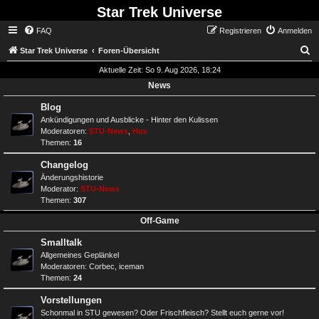
Star Trek Universe
FAQ
Registrieren
Anmelden
S
Star Trek Universe
Foren-Übersicht
Aktuelle Zeit: So 9. Aug 2026, 18:24
News
Blog
Ankündigungen und Ausblicke - Hinter den Kulissen
Moderatoren:
STU-News
,
Hux
Themen:
16
Changelog
Änderungshistorie
Moderator:
STU-News
Themen:
307
Off-Game
Smalltalk
Allgemeines Geplänkel
Moderatoren:
Corbec
,
iceman
Themen:
24
Vorstellungen
Schonmal in STU gewesen? Oder Frischfleisch? Stellt euch gerne vor!