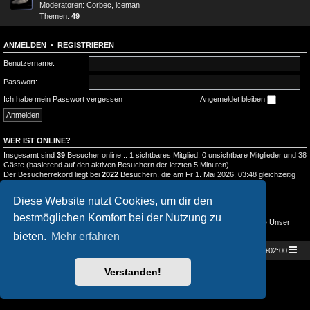
Moderatoren:
Corbec
,
iceman
Themen:
49
ANMELDEN
•
REGISTRIEREN
Benutzername:
Passwort:
Ich habe mein Passwort vergessen
Angemeldet bleiben
WER IST ONLINE?
Insgesamt sind
39
Besucher online :: 1 sichtbares Mitglied, 0 unsichtbare Mitglieder und 38
Gäste (basierend auf den aktiven Besuchern der letzten 5 Minuten)
Der Besucherrekord liegt bei
2022
Besuchern, die am Fr 1. Mai 2026, 03:48 gleichzeitig
online waren.
Diese Website nutzt Cookies, um dir den
STATISTIK
bestmöglichen Komfort bei der Nutzung zu
Beiträge insgesamt
2545
• Themen insgesamt
989
• Mitglieder insgesamt
134
• Unser
neuestes Mitglied:
Doramaland_Elula
bieten.
Mehr erfahren
Star Trek Universe
Foren-Übersicht
Alle Zeiten sind
UTC+02:00
Powered by
phpBB
® Forum Software © phpBB Limited
Verstanden!
Deutsche Übersetzung durch
phpBB.de
Datenschutz
|
Nutzungsbedingungen