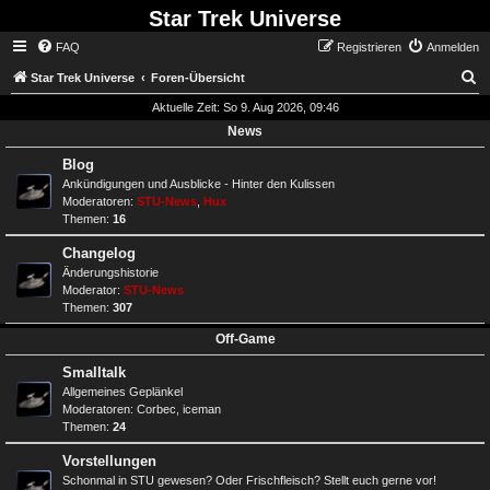
Star Trek Universe
FAQ
Registrieren
Anmelden
S
Star Trek Universe
Foren-Übersicht
Aktuelle Zeit: So 9. Aug 2026, 09:46
News
Blog
Ankündigungen und Ausblicke - Hinter den Kulissen
Moderatoren:
STU-News
,
Hux
Themen:
16
Changelog
Änderungshistorie
Moderator:
STU-News
Themen:
307
Off-Game
Smalltalk
Allgemeines Geplänkel
Moderatoren:
Corbec
,
iceman
Themen:
24
Vorstellungen
Schonmal in STU gewesen? Oder Frischfleisch? Stellt euch gerne vor!