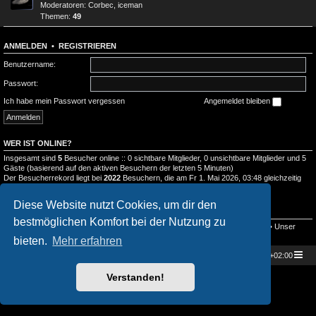
Moderatoren:
Corbec
,
iceman
Themen:
49
ANMELDEN
•
REGISTRIEREN
Benutzername:
Passwort:
Ich habe mein Passwort vergessen
Angemeldet bleiben
WER IST ONLINE?
Insgesamt sind
5
Besucher online :: 0 sichtbare Mitglieder, 0 unsichtbare Mitglieder und 5
Gäste (basierend auf den aktiven Besuchern der letzten 5 Minuten)
Der Besucherrekord liegt bei
2022
Besuchern, die am Fr 1. Mai 2026, 03:48 gleichzeitig
online waren.
Diese Website nutzt Cookies, um dir den
STATISTIK
bestmöglichen Komfort bei der Nutzung zu
Beiträge insgesamt
2545
• Themen insgesamt
989
• Mitglieder insgesamt
134
• Unser
neuestes Mitglied:
Doramaland_Elula
bieten.
Mehr erfahren
Star Trek Universe
Foren-Übersicht
Alle Zeiten sind
UTC+02:00
Powered by
phpBB
® Forum Software © phpBB Limited
Verstanden!
Deutsche Übersetzung durch
phpBB.de
Datenschutz
|
Nutzungsbedingungen