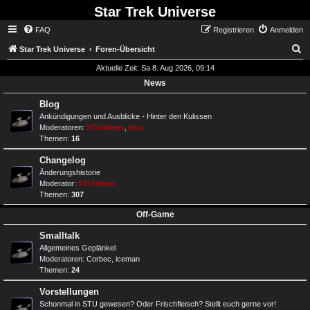
Star Trek Universe
FAQ
Registrieren
Anmelden
S
Star Trek Universe
Foren-Übersicht
Aktuelle Zeit: Sa 8. Aug 2026, 09:14
News
Blog
Ankündigungen und Ausblicke - Hinter den Kulissen
Moderatoren:
STU-News
,
Hux
Themen:
16
Changelog
Änderungshistorie
Moderator:
STU-News
Themen:
307
Off-Game
Smalltalk
Allgemeines Geplänkel
Moderatoren:
Corbec
,
iceman
Themen:
24
Vorstellungen
Schonmal in STU gewesen? Oder Frischfleisch? Stellt euch gerne vor!