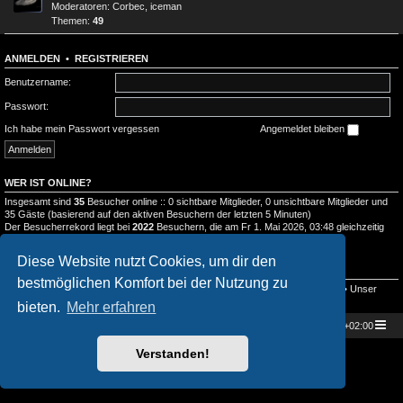
Moderatoren:
Corbec
,
iceman
Themen:
49
ANMELDEN
•
REGISTRIEREN
Benutzername:
Passwort:
Ich habe mein Passwort vergessen
Angemeldet bleiben
WER IST ONLINE?
Insgesamt sind
35
Besucher online :: 0 sichtbare Mitglieder, 0 unsichtbare Mitglieder und
35 Gäste (basierend auf den aktiven Besuchern der letzten 5 Minuten)
Der Besucherrekord liegt bei
2022
Besuchern, die am Fr 1. Mai 2026, 03:48 gleichzeitig
online waren.
Diese Website nutzt Cookies, um dir den
STATISTIK
bestmöglichen Komfort bei der Nutzung zu
Beiträge insgesamt
2545
• Themen insgesamt
989
• Mitglieder insgesamt
134
• Unser
neuestes Mitglied:
Doramaland_Elula
bieten.
Mehr erfahren
Star Trek Universe
Foren-Übersicht
Alle Zeiten sind
UTC+02:00
Powered by
phpBB
® Forum Software © phpBB Limited
Verstanden!
Deutsche Übersetzung durch
phpBB.de
Datenschutz
|
Nutzungsbedingungen