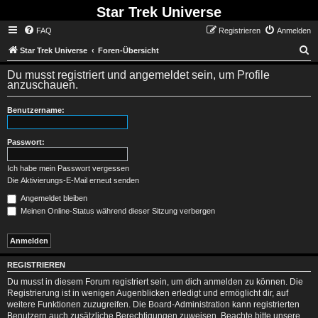
Star Trek Universe
FAQ
Registrieren
Anmelden
S
Star Trek Universe
Foren-Übersicht
Du musst registriert und angemeldet sein, um Profile
anzuschauen.
Benutzername:
Passwort:
Ich habe mein Passwort vergessen
Die Aktivierungs-E-Mail erneut senden
Angemeldet bleiben
Meinen Online-Status während dieser Sitzung verbergen
REGISTRIEREN
Du musst in diesem Forum registriert sein, um dich anmelden zu können. Die
Registrierung ist in wenigen Augenblicken erledigt und ermöglicht dir, auf
weitere Funktionen zuzugreifen. Die Board-Administration kann registrierten
Benutzern auch zusätzliche Berechtigungen zuweisen. Beachte bitte unsere