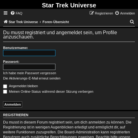
Star Trek Universe
FAQ
Registrieren
Anmelden
S
Star Trek Universe
Foren-Übersicht
Du musst registriert und angemeldet sein, um Profile
anzuschauen.
Benutzername:
Passwort:
Ich habe mein Passwort vergessen
Die Aktivierungs-E-Mail erneut senden
Angemeldet bleiben
Meinen Online-Status während dieser Sitzung verbergen
REGISTRIEREN
Du musst in diesem Forum registriert sein, um dich anmelden zu können. Die
Registrierung ist in wenigen Augenblicken erledigt und ermöglicht dir, auf
weitere Funktionen zuzugreifen. Die Board-Administration kann registrierten
Benutzern auch zusätzliche Berechtigungen zuweisen. Beachte bitte unsere