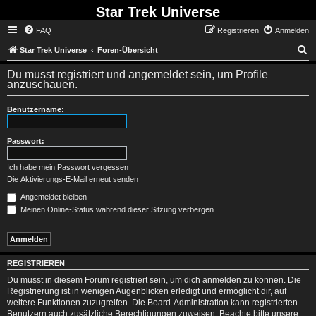
Star Trek Universe
FAQ
Registrieren
Anmelden
S
Star Trek Universe
Foren-Übersicht
Du musst registriert und angemeldet sein, um Profile
anzuschauen.
Benutzername:
Passwort:
Ich habe mein Passwort vergessen
Die Aktivierungs-E-Mail erneut senden
Angemeldet bleiben
Meinen Online-Status während dieser Sitzung verbergen
REGISTRIEREN
Du musst in diesem Forum registriert sein, um dich anmelden zu können. Die
Registrierung ist in wenigen Augenblicken erledigt und ermöglicht dir, auf
weitere Funktionen zuzugreifen. Die Board-Administration kann registrierten
Benutzern auch zusätzliche Berechtigungen zuweisen. Beachte bitte unsere