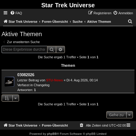
Star Trek Universe
FAQ
Registrieren
Anmelden
S
Star Trek Universe
Foren-Übersicht
Suche
Aktive Themen
Aktive Themen
Zur erweiterten Suche
Suche
Erweiterte Suche
Die Suche ergab 1 Treffer • Seite
1
von
1
Themen
03082026
Letzter Beitrag von
STU-News
«
Di 4. Aug 2026, 00:14
Verfasst in
Changelog
Antworten:
1
Die Suche ergab 1 Treffer • Seite
1
von
1
Gehe zu
Star Trek Universe
Foren-Übersicht
Alle Zeiten sind
UTC+02:00
Powered by
phpBB
® Forum Software © phpBB Limited