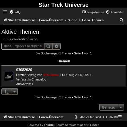
Star Trek Universe
FAQ
Registrieren
Anmelden
S
Star Trek Universe
Foren-Übersicht
Suche
Aktive Themen
Aktive Themen
Zur erweiterten Suche
Suche
Erweiterte Suche
Die Suche ergab 1 Treffer • Seite
1
von
1
Themen
03082026
Letzter Beitrag von
STU-News
«
Di 4. Aug 2026, 00:14
Verfasst in
Changelog
Antworten:
1
Die Suche ergab 1 Treffer • Seite
1
von
1
Gehe zu
Star Trek Universe
Foren-Übersicht
Alle Zeiten sind
UTC+02:00
Powered by
phpBB
® Forum Software © phpBB Limited