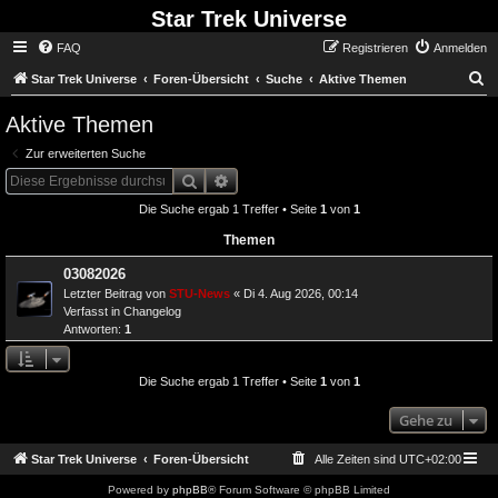
Star Trek Universe
FAQ
Registrieren
Anmelden
S
Star Trek Universe
Foren-Übersicht
Suche
Aktive Themen
Aktive Themen
Zur erweiterten Suche
Suche
Erweiterte Suche
Die Suche ergab 1 Treffer • Seite
1
von
1
Themen
03082026
Letzter Beitrag von
STU-News
«
Di 4. Aug 2026, 00:14
Verfasst in
Changelog
Antworten:
1
Die Suche ergab 1 Treffer • Seite
1
von
1
Gehe zu
Star Trek Universe
Foren-Übersicht
Alle Zeiten sind
UTC+02:00
Powered by
phpBB
® Forum Software © phpBB Limited