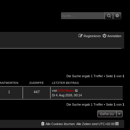
Suche
Erwei
Registrieren
Anmelden
Die Suche ergab 1 Treffer • Seite
1
von
1
ANTWORTEN
ZUGRIFFE
LETZTER BEITRAG
von
STU-News
1
447
Di 4. Aug 2026, 00:14
Die Suche ergab 1 Treffer • Seite
1
von
1
Gehe zu
Alle Cookies löschen
Alle Zeiten sind
UTC+02:00