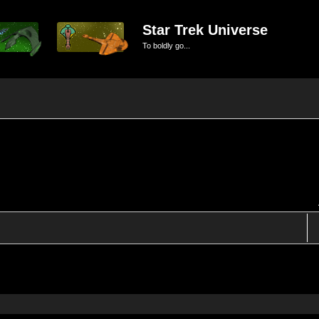
Star Trek Universe
To boldly go...