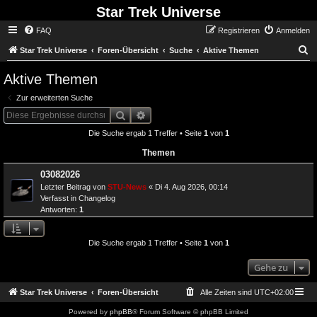
Star Trek Universe
FAQ
Registrieren
Anmelden
S
Star Trek Universe
Foren-Übersicht
Suche
Aktive Themen
Aktive Themen
Zur erweiterten Suche
Suche
Erweiterte Suche
Die Suche ergab 1 Treffer • Seite
1
von
1
Themen
03082026
Letzter Beitrag von
STU-News
«
Di 4. Aug 2026, 00:14
Verfasst in
Changelog
Antworten:
1
Die Suche ergab 1 Treffer • Seite
1
von
1
Gehe zu
Star Trek Universe
Foren-Übersicht
Alle Zeiten sind
UTC+02:00
Powered by
phpBB
® Forum Software © phpBB Limited