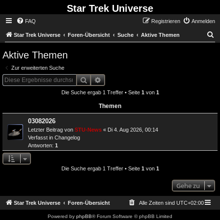
Star Trek Universe
FAQ
Registrieren
Anmelden
S
Star Trek Universe
Foren-Übersicht
Suche
Aktive Themen
Aktive Themen
Zur erweiterten Suche
Suche
Erweiterte Suche
Die Suche ergab 1 Treffer • Seite
1
von
1
Themen
03082026
Letzter Beitrag von
STU-News
«
Di 4. Aug 2026, 00:14
Verfasst in
Changelog
Antworten:
1
Die Suche ergab 1 Treffer • Seite
1
von
1
Gehe zu
Star Trek Universe
Foren-Übersicht
Alle Zeiten sind
UTC+02:00
Powered by
phpBB
® Forum Software © phpBB Limited