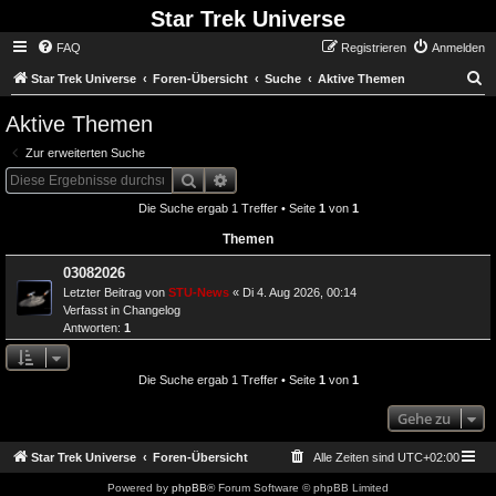
Star Trek Universe
FAQ
Registrieren
Anmelden
S
Star Trek Universe
Foren-Übersicht
Suche
Aktive Themen
Aktive Themen
Zur erweiterten Suche
Suche
Erweiterte Suche
Die Suche ergab 1 Treffer • Seite
1
von
1
Themen
03082026
Letzter Beitrag von
STU-News
«
Di 4. Aug 2026, 00:14
Verfasst in
Changelog
Antworten:
1
Die Suche ergab 1 Treffer • Seite
1
von
1
Gehe zu
Star Trek Universe
Foren-Übersicht
Alle Zeiten sind
UTC+02:00
Powered by
phpBB
® Forum Software © phpBB Limited