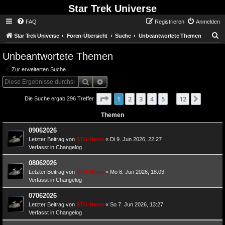
Star Trek Universe
FAQ
Registrieren
Anmelden
S
Star Trek Universe
Foren-Übersicht
Suche
Unbeantwortete Themen
Unbeantwortete Themen
Zur erweiterten Suche
Suche
Erweiterte Suche
Seite
von
1
1
2
3
4
12
5
12
Nächst
Die Suche ergab 296 Treffer
…
Themen
09062026
Letzter Beitrag von
STU-News
«
Di 9. Jun 2026, 22:27
Verfasst in
Changelog
08062026
Letzter Beitrag von
STU-News
«
Mo 8. Jun 2026, 18:03
Verfasst in
Changelog
07062026
Letzter Beitrag von
STU-News
«
So 7. Jun 2026, 13:27
Verfasst in
Changelog