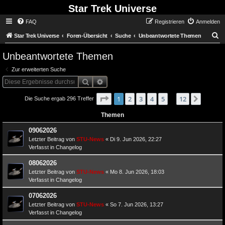
Star Trek Universe
FAQ
Registrieren
Anmelden
S
Star Trek Universe
Foren-Übersicht
Suche
Unbeantwortete Themen
Unbeantwortete Themen
Zur erweiterten Suche
Suche
Erweiterte Suche
Seite
von
1
1
2
3
4
12
5
12
Nächst
Die Suche ergab 296 Treffer
…
Themen
09062026
Letzter Beitrag von
STU-News
«
Di 9. Jun 2026, 22:27
Verfasst in
Changelog
08062026
Letzter Beitrag von
STU-News
«
Mo 8. Jun 2026, 18:03
Verfasst in
Changelog
07062026
Letzter Beitrag von
STU-News
«
So 7. Jun 2026, 13:27
Verfasst in
Changelog