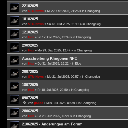
22102025
von
STU-News
»
Mi 22. Okt 2025, 21:25
» in
Changelog
18102025
von
STU-News
»
Sa 18. Okt 2025, 21:12
» in
Changelog
12102025
von
Hux
»
So 12. Okt 2025, 13:39
» in
Changelog
29092025
von
Hux
»
Mo 29. Sep 2025, 12:47
» in
Changelog
Ausschreibung Klingonen NPC
von
Hux
»
Do 31. Jul 2025, 16:22
» in
Blog
20072025
von
STU-News
»
Mo 21. Jul 2025, 00:57
» in
Changelog
18072025
von
Hux
»
Fr 18. Jul 2025, 22:50
» in
Changelog
09072025
von
g5bot
»
Mi 9. Jul 2025, 09:39
» in
Changelog
28062025
von
Hux
»
Sa 28. Jun 2025, 16:21
» in
Changelog
21062025 - Änderungen am Forum