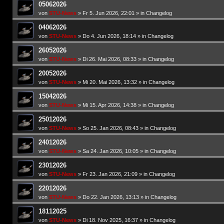
05062026
von
STU-News
»
Fr 5. Jun 2026, 22:01
» in
Changelog
04062026
von
STU-News
»
Do 4. Jun 2026, 18:14
» in
Changelog
26052026
von
STU-News
»
Di 26. Mai 2026, 08:33
» in
Changelog
20052026
von
STU-News
»
Mi 20. Mai 2026, 13:32
» in
Changelog
15042026
von
STU-News
»
Mi 15. Apr 2026, 14:38
» in
Changelog
25012026
von
STU-News
»
So 25. Jan 2026, 08:43
» in
Changelog
24012026
von
STU-News
»
Sa 24. Jan 2026, 10:05
» in
Changelog
23012026
von
STU-News
»
Fr 23. Jan 2026, 21:09
» in
Changelog
22012026
von
STU-News
»
Do 22. Jan 2026, 13:13
» in
Changelog
18112025
von
STU-News
»
Di 18. Nov 2025, 16:37
» in
Changelog