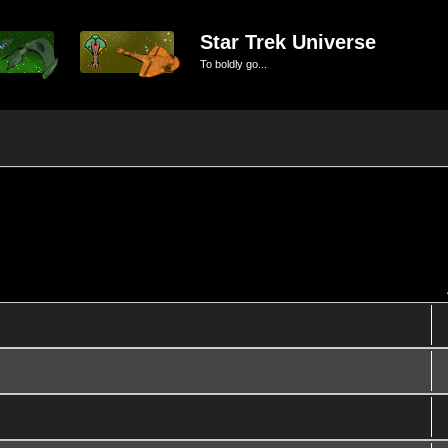
Star Trek Universe
To boldly go...