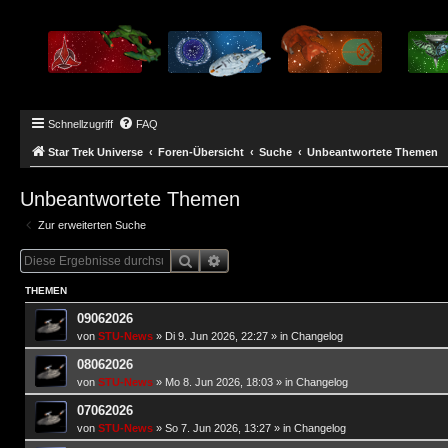
Schnellzugriff
FAQ
Star Trek Universe
Foren-Übersicht
Suche
Unbeantwortete Themen
Unbeantwortete Themen
Zur erweiterten Suche
Suche
Erweiterte Suche
THEMEN
09062026
von
STU-News
»
Di 9. Jun 2026, 22:27
» in
Changelog
08062026
von
STU-News
»
Mo 8. Jun 2026, 18:03
» in
Changelog
07062026
von
STU-News
»
So 7. Jun 2026, 13:27
» in
Changelog