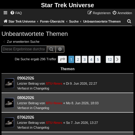
Star Trek Universe
FAQ
Registrieren
Anmelden
S
Star Trek Universe
Foren-Übersicht
Suche
Unbeantwortete Themen
Unbeantwortete Themen
Zur erweiterten Suche
Suche
Erweiterte Suche
Seite
von
1
1
2
3
4
12
5
12
Nächst
Die Suche ergab 296 Treffer
…
Themen
09062026
Letzter Beitrag von
STU-News
«
Di 9. Jun 2026, 22:27
Verfasst in
Changelog
08062026
Letzter Beitrag von
STU-News
«
Mo 8. Jun 2026, 18:03
Verfasst in
Changelog
07062026
Letzter Beitrag von
STU-News
«
So 7. Jun 2026, 13:27
Verfasst in
Changelog