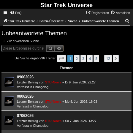
Star Trek Universe
FAQ
Registrieren
Anmelden
S
Star Trek Universe
Foren-Übersicht
Suche
Unbeantwortete Themen
Unbeantwortete Themen
Zur erweiterten Suche
Suche
Erweiterte Suche
Seite
von
1
1
2
3
4
12
5
12
Nächst
Die Suche ergab 296 Treffer
…
Themen
09062026
Letzter Beitrag von
STU-News
«
Di 9. Jun 2026, 22:27
Verfasst in
Changelog
08062026
Letzter Beitrag von
STU-News
«
Mo 8. Jun 2026, 18:03
Verfasst in
Changelog
07062026
Letzter Beitrag von
STU-News
«
So 7. Jun 2026, 13:27
Verfasst in
Changelog