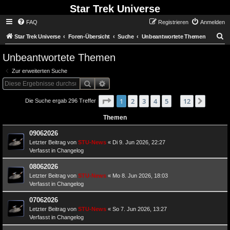
Star Trek Universe
FAQ
Registrieren
Anmelden
S
Star Trek Universe
Foren-Übersicht
Suche
Unbeantwortete Themen
Unbeantwortete Themen
Zur erweiterten Suche
Suche
Erweiterte Suche
Seite
von
1
1
2
3
4
12
5
12
Nächst
Die Suche ergab 296 Treffer
…
Themen
09062026
Letzter Beitrag von
STU-News
«
Di 9. Jun 2026, 22:27
Verfasst in
Changelog
08062026
Letzter Beitrag von
STU-News
«
Mo 8. Jun 2026, 18:03
Verfasst in
Changelog
07062026
Letzter Beitrag von
STU-News
«
So 7. Jun 2026, 13:27
Verfasst in
Changelog