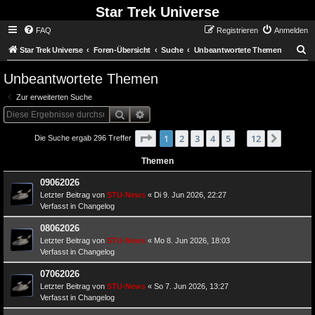
Star Trek Universe
FAQ
Registrieren
Anmelden
S
Star Trek Universe
Foren-Übersicht
Suche
Unbeantwortete Themen
Unbeantwortete Themen
Zur erweiterten Suche
Suche
Erweiterte Suche
Seite
von
1
1
2
3
4
12
5
12
Nächst
Die Suche ergab 296 Treffer
…
Themen
09062026
Letzter Beitrag von
STU-News
«
Di 9. Jun 2026, 22:27
Verfasst in
Changelog
08062026
Letzter Beitrag von
STU-News
«
Mo 8. Jun 2026, 18:03
Verfasst in
Changelog
07062026
Letzter Beitrag von
STU-News
«
So 7. Jun 2026, 13:27
Verfasst in
Changelog