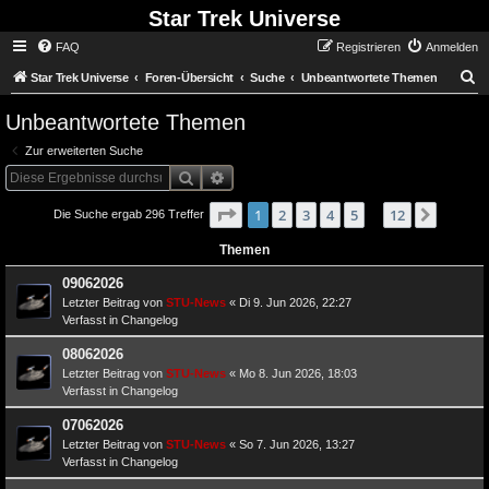
Star Trek Universe
FAQ
Registrieren
Anmelden
S
Star Trek Universe
Foren-Übersicht
Suche
Unbeantwortete Themen
Unbeantwortete Themen
Zur erweiterten Suche
Suche
Erweiterte Suche
Seite
von
1
1
2
3
4
12
5
12
Nächst
Die Suche ergab 296 Treffer
…
Themen
09062026
Letzter Beitrag von
STU-News
«
Di 9. Jun 2026, 22:27
Verfasst in
Changelog
08062026
Letzter Beitrag von
STU-News
«
Mo 8. Jun 2026, 18:03
Verfasst in
Changelog
07062026
Letzter Beitrag von
STU-News
«
So 7. Jun 2026, 13:27
Verfasst in
Changelog