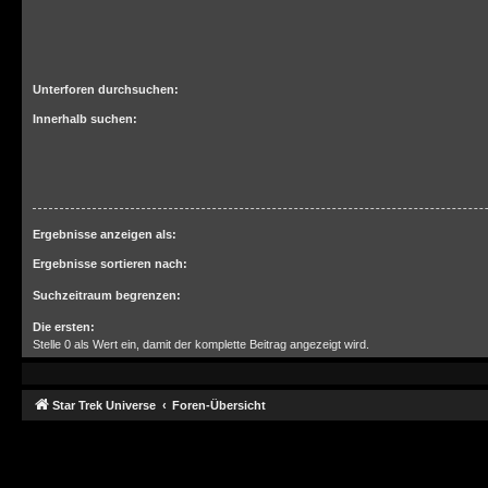
Unterforen durchsuchen:
Innerhalb suchen:
Ergebnisse anzeigen als:
Ergebnisse sortieren nach:
Suchzeitraum begrenzen:
Die ersten:
Stelle 0 als Wert ein, damit der komplette Beitrag angezeigt wird.
Star Trek Universe
Foren-Übersicht