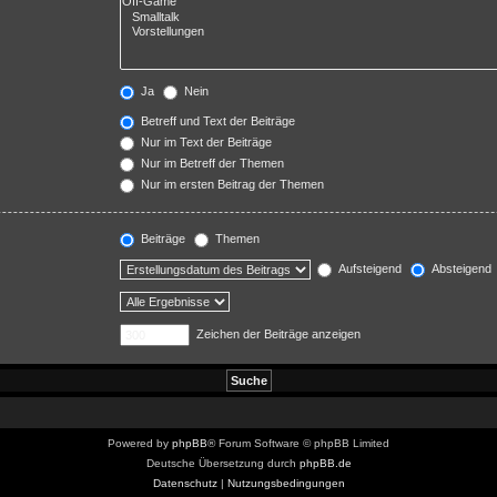
Ja
Nein
Betreff und Text der Beiträge
Nur im Text der Beiträge
Nur im Betreff der Themen
Nur im ersten Beitrag der Themen
Beiträge
Themen
Aufsteigend
Absteigend
Zeichen der Beiträge anzeigen
Powered by
phpBB
® Forum Software © phpBB Limited
Deutsche Übersetzung durch
phpBB.de
Datenschutz
|
Nutzungsbedingungen