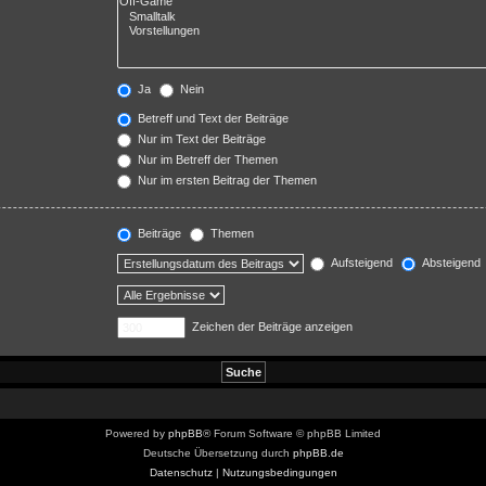
Ja
Nein
Betreff und Text der Beiträge
Nur im Text der Beiträge
Nur im Betreff der Themen
Nur im ersten Beitrag der Themen
Beiträge
Themen
Aufsteigend
Absteigend
Zeichen der Beiträge anzeigen
Powered by
phpBB
® Forum Software © phpBB Limited
Deutsche Übersetzung durch
phpBB.de
Datenschutz
|
Nutzungsbedingungen