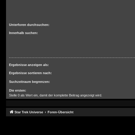
Unterforen durchsuchen:
Innerhalb suchen:
Ergebnisse anzeigen als:
Ergebnisse sortieren nach:
Suchzeitraum begrenzen:
Die ersten:
Stelle 0 als Wert ein, damit der komplette Beitrag angezeigt wird.
Star Trek Universe
Foren-Übersicht