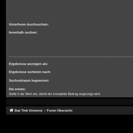
Unterforen durchsuchen:
Innerhalb suchen:
Ergebnisse anzeigen als:
Ergebnisse sortieren nach:
Suchzeitraum begrenzen:
Die ersten:
Stelle 0 als Wert ein, damit der komplette Beitrag angezeigt wird.
Star Trek Universe
Foren-Übersicht