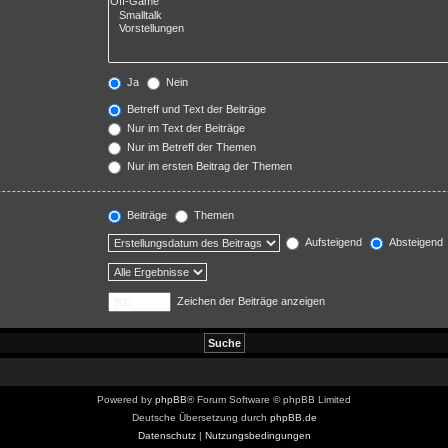
Ja
Nein
Betreff und Text der Beiträge
Nur im Text der Beiträge
Nur im Betreff der Themen
Nur im ersten Beitrag der Themen
Beiträge
Themen
Aufsteigend
Absteigend
Zeichen der Beiträge anzeigen
Powered by
phpBB
® Forum Software © phpBB Limited
Deutsche Übersetzung durch
phpBB.de
Datenschutz
|
Nutzungsbedingungen