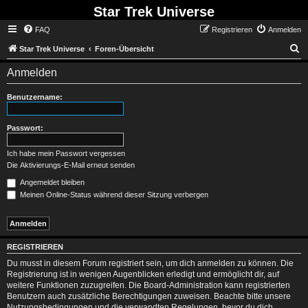
Star Trek Universe
FAQ
Registrieren
Anmelden
S
Star Trek Universe
Foren-Übersicht
Anmelden
Benutzername:
Passwort:
Ich habe mein Passwort vergessen
Die Aktivierungs-E-Mail erneut senden
Angemeldet bleiben
Meinen Online-Status während dieser Sitzung verbergen
REGISTRIEREN
Du musst in diesem Forum registriert sein, um dich anmelden zu können. Die
Registrierung ist in wenigen Augenblicken erledigt und ermöglicht dir, auf
weitere Funktionen zuzugreifen. Die Board-Administration kann registrierten
Benutzern auch zusätzliche Berechtigungen zuweisen. Beachte bitte unsere
Nutzungsbedingungen und die verwandten Regelungen, bevor du dich