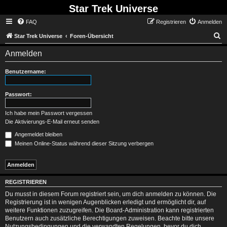
Star Trek Universe
FAQ
Registrieren
Anmelden
S
Star Trek Universe
Foren-Übersicht
Anmelden
Benutzername:
Passwort:
Ich habe mein Passwort vergessen
Die Aktivierungs-E-Mail erneut senden
Angemeldet bleiben
Meinen Online-Status während dieser Sitzung verbergen
REGISTRIEREN
Du musst in diesem Forum registriert sein, um dich anmelden zu können. Die
Registrierung ist in wenigen Augenblicken erledigt und ermöglicht dir, auf
weitere Funktionen zuzugreifen. Die Board-Administration kann registrierten
Benutzern auch zusätzliche Berechtigungen zuweisen. Beachte bitte unsere
Nutzungsbedingungen und die verwandten Regelungen, bevor du dich