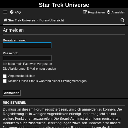
Star Trek Universe
FAQ
Registrieren
Anmelden
S
Star Trek Universe
Foren-Übersicht
Anmelden
Benutzername:
Passwort:
Ich habe mein Passwort vergessen
Die Aktivierungs-E-Mail erneut senden
Angemeldet bleiben
Meinen Online-Status während dieser Sitzung verbergen
REGISTRIEREN
Du musst in diesem Forum registriert sein, um dich anmelden zu können. Die
Registrierung ist in wenigen Augenblicken erledigt und ermöglicht dir, auf
weitere Funktionen zuzugreifen. Die Board-Administration kann registrierten
Benutzern auch zusätzliche Berechtigungen zuweisen. Beachte bitte unsere
Nutzungsbedingungen und die verwandten Regelungen, bevor du dich