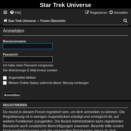
Star Trek Universe
FAQ
Registrieren
Anmelden
S
Star Trek Universe
Foren-Übersicht
Anmelden
Benutzername:
Passwort:
Ich habe mein Passwort vergessen
Die Aktivierungs-E-Mail erneut senden
Angemeldet bleiben
Meinen Online-Status während dieser Sitzung verbergen
REGISTRIEREN
Du musst in diesem Forum registriert sein, um dich anmelden zu können. Die
Registrierung ist in wenigen Augenblicken erledigt und ermöglicht dir, auf
weitere Funktionen zuzugreifen. Die Board-Administration kann registrierten
Benutzern auch zusätzliche Berechtigungen zuweisen. Beachte bitte unsere
Nutzungsbedingungen und die verwandten Regelungen, bevor du dich