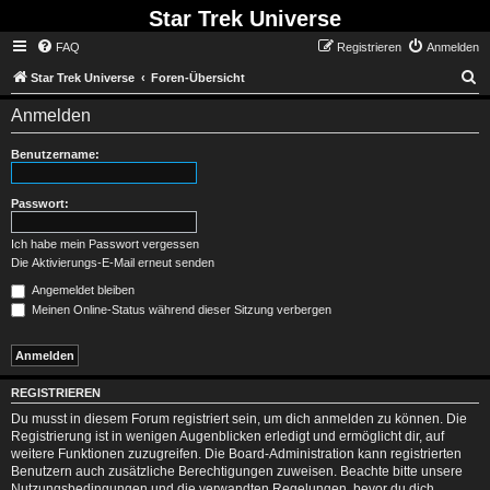
Star Trek Universe
FAQ
Registrieren
Anmelden
S
Star Trek Universe
Foren-Übersicht
Anmelden
Benutzername:
Passwort:
Ich habe mein Passwort vergessen
Die Aktivierungs-E-Mail erneut senden
Angemeldet bleiben
Meinen Online-Status während dieser Sitzung verbergen
REGISTRIEREN
Du musst in diesem Forum registriert sein, um dich anmelden zu können. Die
Registrierung ist in wenigen Augenblicken erledigt und ermöglicht dir, auf
weitere Funktionen zuzugreifen. Die Board-Administration kann registrierten
Benutzern auch zusätzliche Berechtigungen zuweisen. Beachte bitte unsere
Nutzungsbedingungen und die verwandten Regelungen, bevor du dich