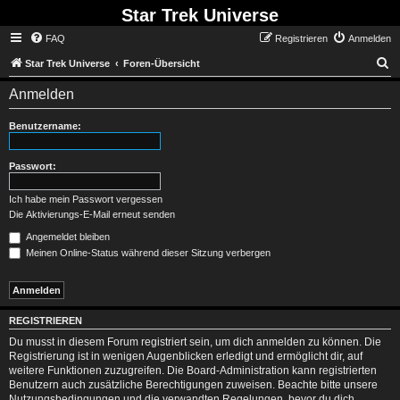
Star Trek Universe
FAQ
Registrieren
Anmelden
S
Star Trek Universe
Foren-Übersicht
Anmelden
Benutzername:
Passwort:
Ich habe mein Passwort vergessen
Die Aktivierungs-E-Mail erneut senden
Angemeldet bleiben
Meinen Online-Status während dieser Sitzung verbergen
REGISTRIEREN
Du musst in diesem Forum registriert sein, um dich anmelden zu können. Die
Registrierung ist in wenigen Augenblicken erledigt und ermöglicht dir, auf
weitere Funktionen zuzugreifen. Die Board-Administration kann registrierten
Benutzern auch zusätzliche Berechtigungen zuweisen. Beachte bitte unsere
Nutzungsbedingungen und die verwandten Regelungen, bevor du dich