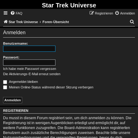
Star Trek Universe
FAQ
Registrieren
Anmelden
S
Star Trek Universe
Foren-Übersicht
Anmelden
Benutzername:
Passwort:
Ich habe mein Passwort vergessen
Die Aktivierungs-E-Mail erneut senden
Angemeldet bleiben
Meinen Online-Status während dieser Sitzung verbergen
REGISTRIEREN
Du musst in diesem Forum registriert sein, um dich anmelden zu können. Die
Registrierung ist in wenigen Augenblicken erledigt und ermöglicht dir, auf
weitere Funktionen zuzugreifen. Die Board-Administration kann registrierten
Benutzern auch zusätzliche Berechtigungen zuweisen. Beachte bitte unsere
Nutzungsbedingungen und die verwandten Regelungen, bevor du dich