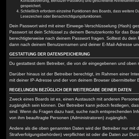
Kontoaktivierung, Benutzer-Passwort) und gescheiterte Anmeldeversuc
gespeichert.
Schließlich erfordern einzelne Funktionen des Boards, dass weitere 
Lesezeichen oder Benachrichtigungsfunktionen.
Dein Passwort wird mit einer Einwege-Verschlüsselung (Hash) gesp
Passwort ist dein Schlüssel zu deinem Benutzerkonto für das Boar
berechtigterweise nach deinem Passwort fragen. Solltest du dein
dann nach deinem Benutzernamen und deiner E-Mail-Adresse und 
GESTATTUNG DER DATENSPEICHERUNG
Du gestattest dem Betreiber, die von dir eingegebenen und oben 
Darüber hinaus ist der Betreiber berechtigt, im Rahmen einer In
mit deiner IP-Adresse und der von deinem Browser übermittelter 
REGELUNGEN BEZÜGLICH DER WEITERGABE DEINER DATEN
Zweck eines Boards ist es, einen Austausch mit anderen Personen zu
zugänglich sein können. Der Betreiber kann jedoch festlegen, dass
sind. Wenn du Fragen dazu hast, suche nach entsprechenden Infor
von ihm beauftragte Personen (Administratoren) zugänglich.
Andere als die oben genannten Daten wird der Betreiber nur mit d
Strafverfolgungsbehörden) verpflichtet ist oder die Daten zur Durc