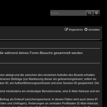
Suche
Erwei
Registrieren
Anmelden
det, die während deines Foren-Besuchs gesammelt werden.
eien ablegt und die zwischen den einzelnen Aufrufen des Boards erhalten
gelesenen Beiträge (zur Markierung dieser als gelesen/ungelesen; sofern du
er-ID, ein Authentifizierungsschlüssel und eine Session-ID gespeichert. Die
g sind mindestens ein eindeutiger Benutzername, eine E-Mail-Adresse und ein
Beitrag als Entwurf zwischenspeicherst. In diesen Fällen wird auch deine IP-
ichten und Umfragen), Änderungen an zentralen Profildaten (E-Mail-Adresse,