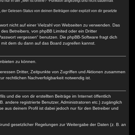
nur in der „Wer ist online?“-Funktion angezeigt und nicht dauerhaft
er Gelesen-Status von deinen Beiträgen oder explizit von dir gesetzte
swort nicht auf einer Vielzahl von Webseiten zu verwenden. Das
des Betreibers, von phpBB Limited oder ein Dritter
Passwort vergessen“ benutzen. Die phpBB-Software fragt dich
mit dem du dann auf das Board zugreifen kannst.
anbieten zu können.
eressen Dritter, Zeitpunkte von Zugriffen und Aktionen zusammen
r rechtlichen Nachverfolgbarkeit notwendig ist.
 und die von dir erstellten Beiträge im Internet öffentlich
. andere registrierte Benutzer, Administratoren etc.) zugänglich
aus deinem Profil ist dabei jedoch nur für den Betreiber und
 Grund gesetzlicher Regelungen zur Weitergabe der Daten (z. B. an