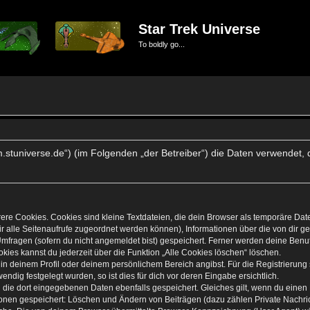
Star Trek Universe
To boldly go...
forum.stuniverse.de“) (im Folgenden „der Betreiber“) die Daten verwen
re Cookies. Cookies sind kleine Textdateien, die dein Browser als temporäre Dat
 dir alle Seitenaufrufe zugeordnet werden können), Informationen über die von dir 
mfragen (sofern du nicht angemeldet bist) gespeichert. Ferner werden deine Benutz
kies kannst du jederzeit über die Funktion „Alle Cookies löschen“ löschen.
, in deinem Profil oder deinem persönlichem Bereich angibst. Für die Registrierun
dig festgelegt wurden, so ist dies für dich vor deren Eingabe ersichtlich.
n die dort eingegebenen Daten ebenfalls gespeichert. Gleiches gilt, wenn du einen 
tionen gespeichert: Löschen und Ändern von Beiträgen (dazu zählen Private Nachr