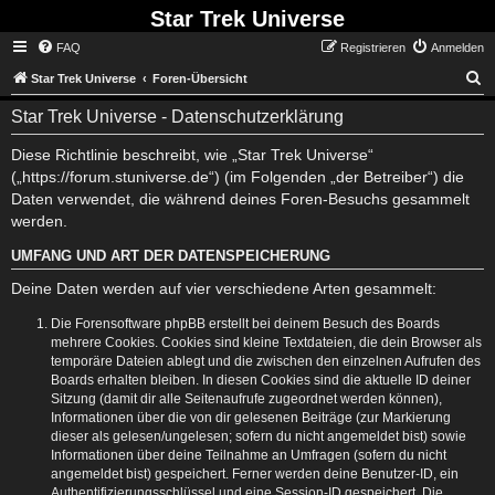
Star Trek Universe
FAQ
Registrieren
Anmelden
S
Star Trek Universe
Foren-Übersicht
Star Trek Universe - Datenschutzerklärung
Diese Richtlinie beschreibt, wie „Star Trek Universe“
(„https://forum.stuniverse.de“) (im Folgenden „der Betreiber“) die
Daten verwendet, die während deines Foren-Besuchs gesammelt
werden.
UMFANG UND ART DER DATENSPEICHERUNG
Deine Daten werden auf vier verschiedene Arten gesammelt:
Die Forensoftware phpBB erstellt bei deinem Besuch des Boards
mehrere Cookies. Cookies sind kleine Textdateien, die dein Browser als
temporäre Dateien ablegt und die zwischen den einzelnen Aufrufen des
Boards erhalten bleiben. In diesen Cookies sind die aktuelle ID deiner
Sitzung (damit dir alle Seitenaufrufe zugeordnet werden können),
Informationen über die von dir gelesenen Beiträge (zur Markierung
dieser als gelesen/ungelesen; sofern du nicht angemeldet bist) sowie
Informationen über deine Teilnahme an Umfragen (sofern du nicht
angemeldet bist) gespeichert. Ferner werden deine Benutzer-ID, ein
Authentifizierungsschlüssel und eine Session-ID gespeichert. Die