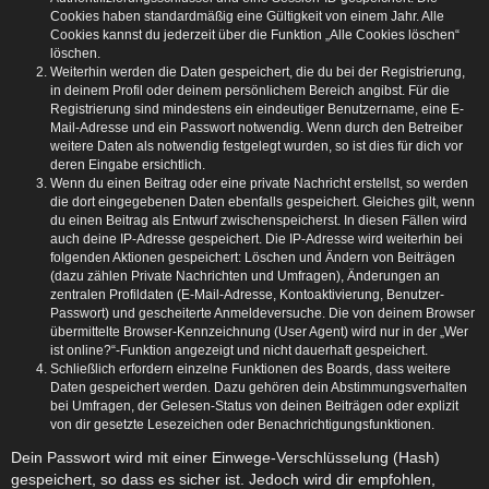
Cookies haben standardmäßig eine Gültigkeit von einem Jahr. Alle
Cookies kannst du jederzeit über die Funktion „Alle Cookies löschen“
löschen.
Weiterhin werden die Daten gespeichert, die du bei der Registrierung,
in deinem Profil oder deinem persönlichem Bereich angibst. Für die
Registrierung sind mindestens ein eindeutiger Benutzername, eine E-
Mail-Adresse und ein Passwort notwendig. Wenn durch den Betreiber
weitere Daten als notwendig festgelegt wurden, so ist dies für dich vor
deren Eingabe ersichtlich.
Wenn du einen Beitrag oder eine private Nachricht erstellst, so werden
die dort eingegebenen Daten ebenfalls gespeichert. Gleiches gilt, wenn
du einen Beitrag als Entwurf zwischenspeicherst. In diesen Fällen wird
auch deine IP-Adresse gespeichert. Die IP-Adresse wird weiterhin bei
folgenden Aktionen gespeichert: Löschen und Ändern von Beiträgen
(dazu zählen Private Nachrichten und Umfragen), Änderungen an
zentralen Profildaten (E-Mail-Adresse, Kontoaktivierung, Benutzer-
Passwort) und gescheiterte Anmeldeversuche. Die von deinem Browser
übermittelte Browser-Kennzeichnung (User Agent) wird nur in der „Wer
ist online?“-Funktion angezeigt und nicht dauerhaft gespeichert.
Schließlich erfordern einzelne Funktionen des Boards, dass weitere
Daten gespeichert werden. Dazu gehören dein Abstimmungsverhalten
bei Umfragen, der Gelesen-Status von deinen Beiträgen oder explizit
von dir gesetzte Lesezeichen oder Benachrichtigungsfunktionen.
Dein Passwort wird mit einer Einwege-Verschlüsselung (Hash)
gespeichert, so dass es sicher ist. Jedoch wird dir empfohlen,