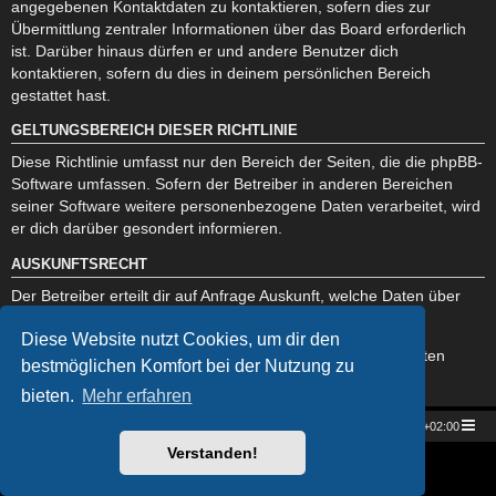
angegebenen Kontaktdaten zu kontaktieren, sofern dies zur
Übermittlung zentraler Informationen über das Board erforderlich
ist. Darüber hinaus dürfen er und andere Benutzer dich
kontaktieren, sofern du dies in deinem persönlichen Bereich
gestattet hast.
GELTUNGSBEREICH DIESER RICHTLINIE
Diese Richtlinie umfasst nur den Bereich der Seiten, die die phpBB-
Software umfassen. Sofern der Betreiber in anderen Bereichen
seiner Software weitere personenbezogene Daten verarbeitet, wird
er dich darüber gesondert informieren.
AUSKUNFTSRECHT
Der Betreiber erteilt dir auf Anfrage Auskunft, welche Daten über
dich gespeichert sind.
Diese Website nutzt Cookies, um dir den
Du kannst jederzeit die Löschung bzw. Sperrung deiner Daten
bestmöglichen Komfort bei der Nutzung zu
verlangen. Kontaktiere hierzu bitte den Betreiber.
bieten.
Mehr erfahren
Star Trek Universe
Foren-Übersicht
Alle Zeiten sind
UTC+02:00
Verstanden!
Powered by
phpBB
® Forum Software © phpBB Limited
Deutsche Übersetzung durch
phpBB.de