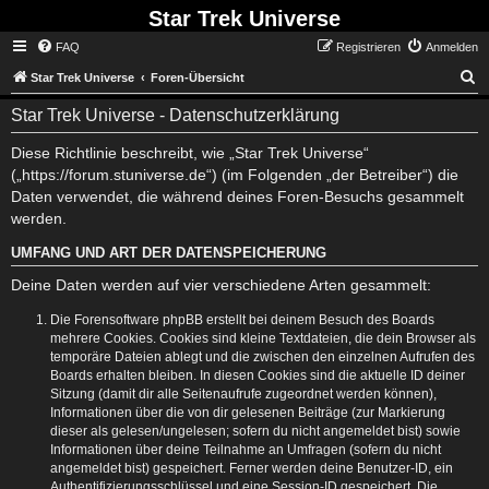
Star Trek Universe
FAQ
Registrieren
Anmelden
S
Star Trek Universe
Foren-Übersicht
Star Trek Universe - Datenschutzerklärung
Diese Richtlinie beschreibt, wie „Star Trek Universe“
(„https://forum.stuniverse.de“) (im Folgenden „der Betreiber“) die
Daten verwendet, die während deines Foren-Besuchs gesammelt
werden.
UMFANG UND ART DER DATENSPEICHERUNG
Deine Daten werden auf vier verschiedene Arten gesammelt:
Die Forensoftware phpBB erstellt bei deinem Besuch des Boards
mehrere Cookies. Cookies sind kleine Textdateien, die dein Browser als
temporäre Dateien ablegt und die zwischen den einzelnen Aufrufen des
Boards erhalten bleiben. In diesen Cookies sind die aktuelle ID deiner
Sitzung (damit dir alle Seitenaufrufe zugeordnet werden können),
Informationen über die von dir gelesenen Beiträge (zur Markierung
dieser als gelesen/ungelesen; sofern du nicht angemeldet bist) sowie
Informationen über deine Teilnahme an Umfragen (sofern du nicht
angemeldet bist) gespeichert. Ferner werden deine Benutzer-ID, ein
Authentifizierungsschlüssel und eine Session-ID gespeichert. Die