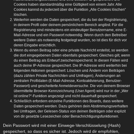
Cookies haben standardmäßig eine Gültigkeit von einem Jahr. Alle
Cookies kannst du jederzeit über die Funktion „Alle Cookies löschen“
löschen.
Weiterhin werden die Daten gespeichert, die du bei der Registrierung,
in deinem Profil oder deinem persönlichem Bereich angibst. Für die
Registrierung sind mindestens ein eindeutiger Benutzername, eine E-
Mail-Adresse und ein Passwort notwendig. Wenn durch den Betreiber
weitere Daten als notwendig festgelegt wurden, so ist dies für dich vor
deren Eingabe ersichtlich.
Wenn du einen Beitrag oder eine private Nachricht erstellst, so werden
die dort eingegebenen Daten ebenfalls gespeichert. Gleiches gilt, wenn
du einen Beitrag als Entwurf zwischenspeicherst. In diesen Fällen wird
auch deine IP-Adresse gespeichert. Die IP-Adresse wird weiterhin bei
folgenden Aktionen gespeichert: Löschen und Ändern von Beiträgen
(dazu zählen Private Nachrichten und Umfragen), Änderungen an
zentralen Profildaten (E-Mail-Adresse, Kontoaktivierung, Benutzer-
Passwort) und gescheiterte Anmeldeversuche. Die von deinem Browser
übermittelte Browser-Kennzeichnung (User Agent) wird nur in der „Wer
ist online?“-Funktion angezeigt und nicht dauerhaft gespeichert.
Schließlich erfordern einzelne Funktionen des Boards, dass weitere
Daten gespeichert werden. Dazu gehören dein Abstimmungsverhalten
bei Umfragen, der Gelesen-Status von deinen Beiträgen oder explizit
von dir gesetzte Lesezeichen oder Benachrichtigungsfunktionen.
Dein Passwort wird mit einer Einwege-Verschlüsselung (Hash)
gespeichert, so dass es sicher ist. Jedoch wird dir empfohlen,