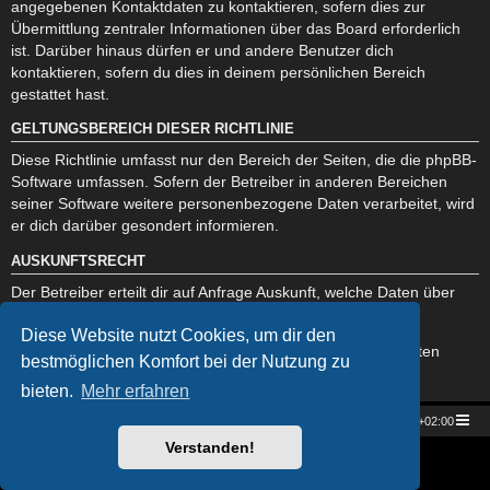
angegebenen Kontaktdaten zu kontaktieren, sofern dies zur
Übermittlung zentraler Informationen über das Board erforderlich
ist. Darüber hinaus dürfen er und andere Benutzer dich
kontaktieren, sofern du dies in deinem persönlichen Bereich
gestattet hast.
GELTUNGSBEREICH DIESER RICHTLINIE
Diese Richtlinie umfasst nur den Bereich der Seiten, die die phpBB-
Software umfassen. Sofern der Betreiber in anderen Bereichen
seiner Software weitere personenbezogene Daten verarbeitet, wird
er dich darüber gesondert informieren.
AUSKUNFTSRECHT
Der Betreiber erteilt dir auf Anfrage Auskunft, welche Daten über
dich gespeichert sind.
Diese Website nutzt Cookies, um dir den
Du kannst jederzeit die Löschung bzw. Sperrung deiner Daten
bestmöglichen Komfort bei der Nutzung zu
verlangen. Kontaktiere hierzu bitte den Betreiber.
bieten.
Mehr erfahren
Star Trek Universe
Foren-Übersicht
Alle Zeiten sind
UTC+02:00
Verstanden!
Powered by
phpBB
® Forum Software © phpBB Limited
Deutsche Übersetzung durch
phpBB.de