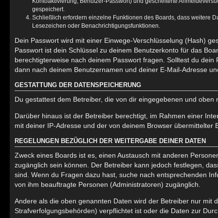
Kontoaktivierung, Benutzer-Passwort) und gescheiterte Anmeldeversuc
gespeichert.
Schließlich erfordern einzelne Funktionen des Boards, dass weitere 
Lesezeichen oder Benachrichtigungsfunktionen.
Dein Passwort wird mit einer Einwege-Verschlüsselung (Hash) gesp
Passwort ist dein Schlüssel zu deinem Benutzerkonto für das Boar
berechtigterweise nach deinem Passwort fragen. Solltest du dein
dann nach deinem Benutzernamen und deiner E-Mail-Adresse und 
GESTATTUNG DER DATENSPEICHERUNG
Du gestattest dem Betreiber, die von dir eingegebenen und oben 
Darüber hinaus ist der Betreiber berechtigt, im Rahmen einer In
mit deiner IP-Adresse und der von deinem Browser übermittelter 
REGELUNGEN BEZÜGLICH DER WEITERGABE DEINER DATEN
Zweck eines Boards ist es, einen Austausch mit anderen Personen zu
zugänglich sein können. Der Betreiber kann jedoch festlegen, dass
sind. Wenn du Fragen dazu hast, suche nach entsprechenden Infor
von ihm beauftragte Personen (Administratoren) zugänglich.
Andere als die oben genannten Daten wird der Betreiber nur mit d
Strafverfolgungsbehörden) verpflichtet ist oder die Daten zur Durc