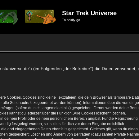
Star Trek Universe
To boldly go...
forum.stuniverse.de“) (im Folgenden „der Betreiber“) die Daten verwen
re Cookies. Cookies sind kleine Textdateien, die dein Browser als temporäre Dat
 dir alle Seitenaufrufe zugeordnet werden können), Informationen über die von dir 
mfragen (sofern du nicht angemeldet bist) gespeichert. Ferner werden deine Benutz
kies kannst du jederzeit über die Funktion „Alle Cookies löschen“ löschen.
, in deinem Profil oder deinem persönlichem Bereich angibst. Für die Registrierun
dig festgelegt wurden, so ist dies für dich vor deren Eingabe ersichtlich.
n die dort eingegebenen Daten ebenfalls gespeichert. Gleiches gilt, wenn du einen 
tionen gespeichert: Löschen und Ändern von Beiträgen (dazu zählen Private Nachr