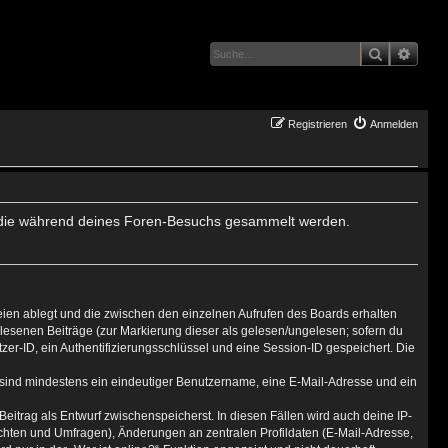
Suche
Erwei
Registrieren
Anmelden
det, die während deines Foren-Besuchs gesammelt werden.
eien ablegt und die zwischen den einzelnen Aufrufen des Boards erhalten
gelesenen Beiträge (zur Markierung dieser als gelesen/ungelesen; sofern du
er-ID, ein Authentifizierungsschlüssel und eine Session-ID gespeichert. Die
g sind mindestens ein eindeutiger Benutzername, eine E-Mail-Adresse und ein
Beitrag als Entwurf zwischenspeicherst. In diesen Fällen wird auch deine IP-
ichten und Umfragen), Änderungen an zentralen Profildaten (E-Mail-Adresse,