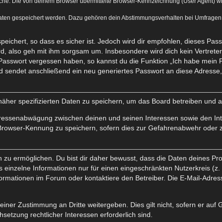
he. Die von deinem Browser übermittelte Browser-Kennzeichnung (User Agent) wird 
Daten gespeichert werden. Dazu gehören dein Abstimmungsverhalten bei Umfragen, d
eichert, so dass es sicher ist. Jedoch wird dir empfohlen, dieses Pas
d, also geh mit ihm sorgsam um. Insbesondere wird dich kein Vertreter 
 Passwort vergessen haben, so kannst du die Funktion „Ich habe mein 
sendet anschließend ein neu generiertes Passwort an diese Adresse, 
näher spezifizierten Daten zu speichern, um das Board betreiben und 
teressenabwägung zwischen deinen und seinen Interessen sowie den Int
Browser-Kennung zu speichern, sofern dies zur Gefahrenabwehr oder zu
 ermöglichen. Du bist dir daher bewusst, dass die Daten deines Profils
 einzelne Informationen nur für einen eingeschränkten Nutzerkreis (z. B
mationen im Forum oder kontaktiere den Betreiber. Die E-Mail-Adresse 
einer Zustimmung an Dritte weitergeben. Dies gilt nicht, sofern er auf
hsetzung rechtlicher Interessen erforderlich sind.