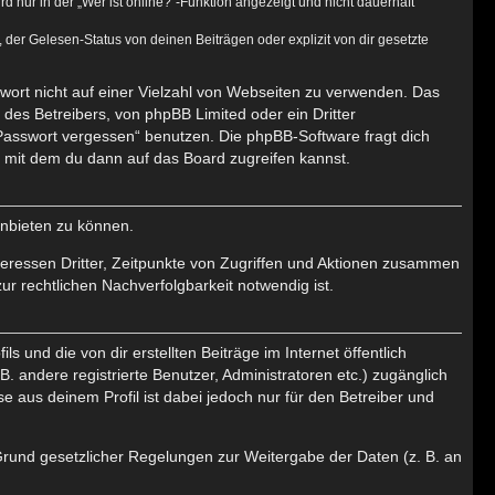
nur in der „Wer ist online?“-Funktion angezeigt und nicht dauerhaft
er Gelesen-Status von deinen Beiträgen oder explizit von dir gesetzte
swort nicht auf einer Vielzahl von Webseiten zu verwenden. Das
des Betreibers, von phpBB Limited oder ein Dritter
Passwort vergessen“ benutzen. Die phpBB-Software fragt dich
mit dem du dann auf das Board zugreifen kannst.
anbieten zu können.
eressen Dritter, Zeitpunkte von Zugriffen und Aktionen zusammen
r rechtlichen Nachverfolgbarkeit notwendig ist.
 und die von dir erstellten Beiträge im Internet öffentlich
. andere registrierte Benutzer, Administratoren etc.) zugänglich
aus deinem Profil ist dabei jedoch nur für den Betreiber und
 Grund gesetzlicher Regelungen zur Weitergabe der Daten (z. B. an