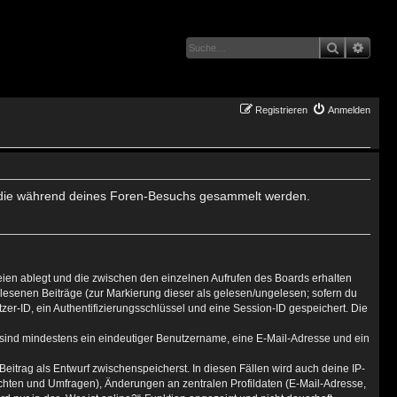
Suche
Erwei
Registrieren
Anmelden
det, die während deines Foren-Besuchs gesammelt werden.
eien ablegt und die zwischen den einzelnen Aufrufen des Boards erhalten
gelesenen Beiträge (zur Markierung dieser als gelesen/ungelesen; sofern du
er-ID, ein Authentifizierungsschlüssel und eine Session-ID gespeichert. Die
g sind mindestens ein eindeutiger Benutzername, eine E-Mail-Adresse und ein
Beitrag als Entwurf zwischenspeicherst. In diesen Fällen wird auch deine IP-
ichten und Umfragen), Änderungen an zentralen Profildaten (E-Mail-Adresse,