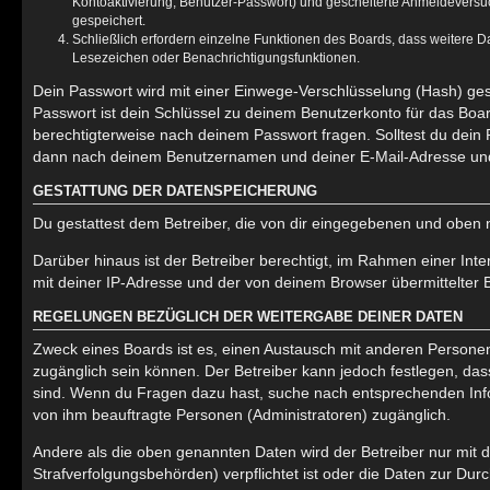
Kontoaktivierung, Benutzer-Passwort) und gescheiterte Anmeldeversuc
gespeichert.
Schließlich erfordern einzelne Funktionen des Boards, dass weitere 
Lesezeichen oder Benachrichtigungsfunktionen.
Dein Passwort wird mit einer Einwege-Verschlüsselung (Hash) gesp
Passwort ist dein Schlüssel zu deinem Benutzerkonto für das Boar
berechtigterweise nach deinem Passwort fragen. Solltest du dein
dann nach deinem Benutzernamen und deiner E-Mail-Adresse und 
GESTATTUNG DER DATENSPEICHERUNG
Du gestattest dem Betreiber, die von dir eingegebenen und oben 
Darüber hinaus ist der Betreiber berechtigt, im Rahmen einer In
mit deiner IP-Adresse und der von deinem Browser übermittelter 
REGELUNGEN BEZÜGLICH DER WEITERGABE DEINER DATEN
Zweck eines Boards ist es, einen Austausch mit anderen Personen zu
zugänglich sein können. Der Betreiber kann jedoch festlegen, dass
sind. Wenn du Fragen dazu hast, suche nach entsprechenden Infor
von ihm beauftragte Personen (Administratoren) zugänglich.
Andere als die oben genannten Daten wird der Betreiber nur mit d
Strafverfolgungsbehörden) verpflichtet ist oder die Daten zur Durc