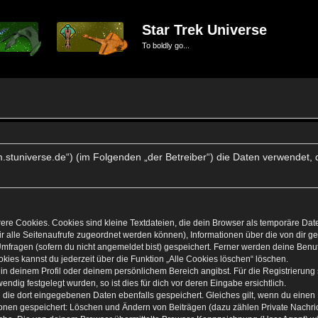
Star Trek Universe
To boldly go...
forum.stuniverse.de“) (im Folgenden „der Betreiber“) die Daten verwen
re Cookies. Cookies sind kleine Textdateien, die dein Browser als temporäre Dat
 dir alle Seitenaufrufe zugeordnet werden können), Informationen über die von dir 
mfragen (sofern du nicht angemeldet bist) gespeichert. Ferner werden deine Benutz
kies kannst du jederzeit über die Funktion „Alle Cookies löschen“ löschen.
, in deinem Profil oder deinem persönlichem Bereich angibst. Für die Registrierun
dig festgelegt wurden, so ist dies für dich vor deren Eingabe ersichtlich.
n die dort eingegebenen Daten ebenfalls gespeichert. Gleiches gilt, wenn du einen 
tionen gespeichert: Löschen und Ändern von Beiträgen (dazu zählen Private Nachr