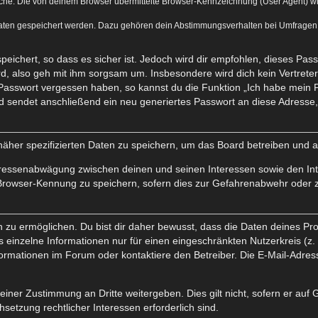
he. Die von deinem Browser übermittelte Browser-Kennzeichnung (User Agent) wird 
Daten gespeichert werden. Dazu gehören dein Abstimmungsverhalten bei Umfragen, d
eichert, so dass es sicher ist. Jedoch wird dir empfohlen, dieses Pas
d, also geh mit ihm sorgsam um. Insbesondere wird dich kein Vertreter 
 Passwort vergessen haben, so kannst du die Funktion „Ich habe mein 
sendet anschließend ein neu generiertes Passwort an diese Adresse, 
näher spezifizierten Daten zu speichern, um das Board betreiben und 
teressenabwägung zwischen deinen und seinen Interessen sowie den Int
Browser-Kennung zu speichern, sofern dies zur Gefahrenabwehr oder zu
 ermöglichen. Du bist dir daher bewusst, dass die Daten deines Profils
 einzelne Informationen nur für einen eingeschränkten Nutzerkreis (z. B
mationen im Forum oder kontaktiere den Betreiber. Die E-Mail-Adresse 
einer Zustimmung an Dritte weitergeben. Dies gilt nicht, sofern er auf
hsetzung rechtlicher Interessen erforderlich sind.