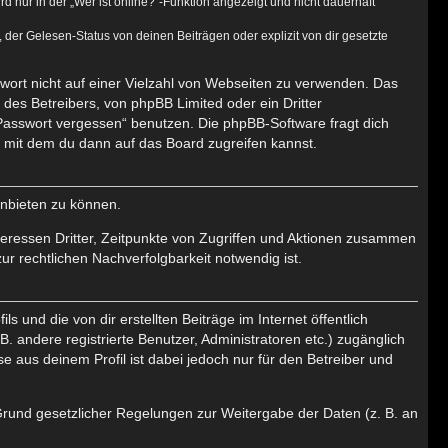
nur in der „Wer ist online?“-Funktion angezeigt und nicht dauerhaft
er Gelesen-Status von deinen Beiträgen oder explizit von dir gesetzte
swort nicht auf einer Vielzahl von Webseiten zu verwenden. Das
des Betreibers, von phpBB Limited oder ein Dritter
Passwort vergessen“ benutzen. Die phpBB-Software fragt dich
mit dem du dann auf das Board zugreifen kannst.
anbieten zu können.
eressen Dritter, Zeitpunkte von Zugriffen und Aktionen zusammen
r rechtlichen Nachverfolgbarkeit notwendig ist.
 und die von dir erstellten Beiträge im Internet öffentlich
. andere registrierte Benutzer, Administratoren etc.) zugänglich
aus deinem Profil ist dabei jedoch nur für den Betreiber und
 Grund gesetzlicher Regelungen zur Weitergabe der Daten (z. B. an