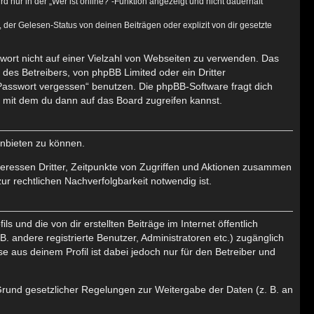
nur in der „Wer ist online?“-Funktion angezeigt und nicht dauerhaft
er Gelesen-Status von deinen Beiträgen oder explizit von dir gesetzte
swort nicht auf einer Vielzahl von Webseiten zu verwenden. Das
des Betreibers, von phpBB Limited oder ein Dritter
Passwort vergessen“ benutzen. Die phpBB-Software fragt dich
mit dem du dann auf das Board zugreifen kannst.
anbieten zu können.
eressen Dritter, Zeitpunkte von Zugriffen und Aktionen zusammen
r rechtlichen Nachverfolgbarkeit notwendig ist.
 und die von dir erstellten Beiträge im Internet öffentlich
. andere registrierte Benutzer, Administratoren etc.) zugänglich
aus deinem Profil ist dabei jedoch nur für den Betreiber und
 Grund gesetzlicher Regelungen zur Weitergabe der Daten (z. B. an