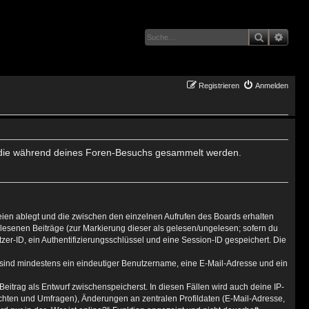
Suche
Erwei
Registrieren
Anmelden
det, die während deines Foren-Besuchs gesammelt werden.
eien ablegt und die zwischen den einzelnen Aufrufen des Boards erhalten
gelesenen Beiträge (zur Markierung dieser als gelesen/ungelesen; sofern du
er-ID, ein Authentifizierungsschlüssel und eine Session-ID gespeichert. Die
g sind mindestens ein eindeutiger Benutzername, eine E-Mail-Adresse und ein
Beitrag als Entwurf zwischenspeicherst. In diesen Fällen wird auch deine IP-
ichten und Umfragen), Änderungen an zentralen Profildaten (E-Mail-Adresse,