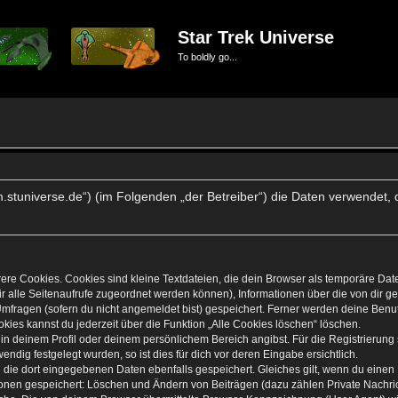
Star Trek Universe
To boldly go...
forum.stuniverse.de“) (im Folgenden „der Betreiber“) die Daten verwen
re Cookies. Cookies sind kleine Textdateien, die dein Browser als temporäre Dat
 dir alle Seitenaufrufe zugeordnet werden können), Informationen über die von dir 
mfragen (sofern du nicht angemeldet bist) gespeichert. Ferner werden deine Benutz
kies kannst du jederzeit über die Funktion „Alle Cookies löschen“ löschen.
, in deinem Profil oder deinem persönlichem Bereich angibst. Für die Registrierun
dig festgelegt wurden, so ist dies für dich vor deren Eingabe ersichtlich.
n die dort eingegebenen Daten ebenfalls gespeichert. Gleiches gilt, wenn du einen 
tionen gespeichert: Löschen und Ändern von Beiträgen (dazu zählen Private Nachr