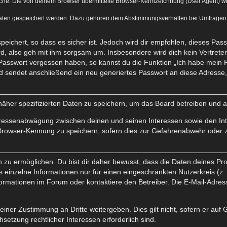
he. Die von deinem Browser übermittelte Browser-Kennzeichnung (User Agent) wird 
Daten gespeichert werden. Dazu gehören dein Abstimmungsverhalten bei Umfragen, d
eichert, so dass es sicher ist. Jedoch wird dir empfohlen, dieses Pas
d, also geh mit ihm sorgsam um. Insbesondere wird dich kein Vertreter 
 Passwort vergessen haben, so kannst du die Funktion „Ich habe mein 
sendet anschließend ein neu generiertes Passwort an diese Adresse, 
näher spezifizierten Daten zu speichern, um das Board betreiben und 
teressenabwägung zwischen deinen und seinen Interessen sowie den Int
Browser-Kennung zu speichern, sofern dies zur Gefahrenabwehr oder zu
 ermöglichen. Du bist dir daher bewusst, dass die Daten deines Profils
 einzelne Informationen nur für einen eingeschränkten Nutzerkreis (z. B
mationen im Forum oder kontaktiere den Betreiber. Die E-Mail-Adresse 
einer Zustimmung an Dritte weitergeben. Dies gilt nicht, sofern er auf
hsetzung rechtlicher Interessen erforderlich sind.