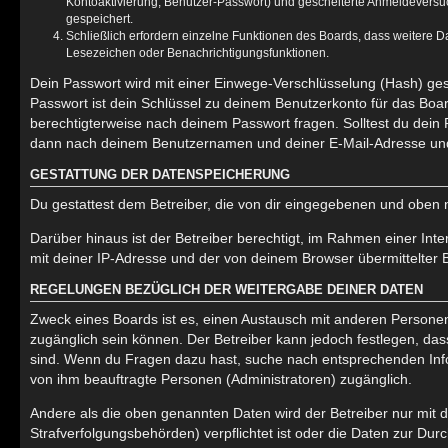
Kontoaktivierung, Benutzer-Passwort) und gescheiterte Anmeldeversuc
gespeichert.
Schließlich erfordern einzelne Funktionen des Boards, dass weitere 
Lesezeichen oder Benachrichtigungsfunktionen.
Dein Passwort wird mit einer Einwege-Verschlüsselung (Hash) gesp
Passwort ist dein Schlüssel zu deinem Benutzerkonto für das Boar
berechtigterweise nach deinem Passwort fragen. Solltest du dein
dann nach deinem Benutzernamen und deiner E-Mail-Adresse und 
GESTATTUNG DER DATENSPEICHERUNG
Du gestattest dem Betreiber, die von dir eingegebenen und oben 
Darüber hinaus ist der Betreiber berechtigt, im Rahmen einer In
mit deiner IP-Adresse und der von deinem Browser übermittelter 
REGELUNGEN BEZÜGLICH DER WEITERGABE DEINER DATEN
Zweck eines Boards ist es, einen Austausch mit anderen Personen zu
zugänglich sein können. Der Betreiber kann jedoch festlegen, dass
sind. Wenn du Fragen dazu hast, suche nach entsprechenden Infor
von ihm beauftragte Personen (Administratoren) zugänglich.
Andere als die oben genannten Daten wird der Betreiber nur mit d
Strafverfolgungsbehörden) verpflichtet ist oder die Daten zur Durc