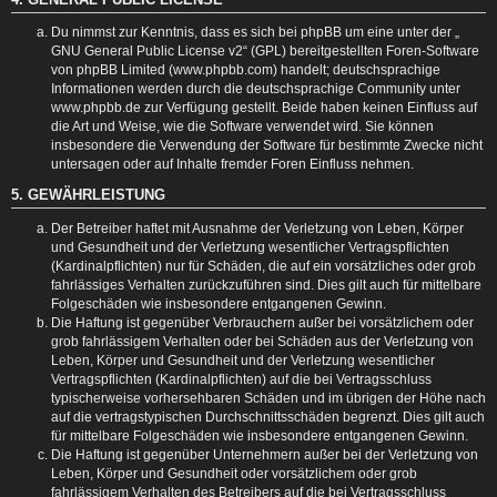
Du nimmst zur Kenntnis, dass es sich bei phpBB um eine unter der „
GNU General Public License v2
“ (GPL) bereitgestellten Foren-Software
von phpBB Limited (www.phpbb.com) handelt; deutschsprachige
Informationen werden durch die deutschsprachige Community unter
www.phpbb.de zur Verfügung gestellt. Beide haben keinen Einfluss auf
die Art und Weise, wie die Software verwendet wird. Sie können
insbesondere die Verwendung der Software für bestimmte Zwecke nicht
untersagen oder auf Inhalte fremder Foren Einfluss nehmen.
5. GEWÄHRLEISTUNG
Der Betreiber haftet mit Ausnahme der Verletzung von Leben, Körper
und Gesundheit und der Verletzung wesentlicher Vertragspflichten
(Kardinalpflichten) nur für Schäden, die auf ein vorsätzliches oder grob
fahrlässiges Verhalten zurückzuführen sind. Dies gilt auch für mittelbare
Folgeschäden wie insbesondere entgangenen Gewinn.
Die Haftung ist gegenüber Verbrauchern außer bei vorsätzlichem oder
grob fahrlässigem Verhalten oder bei Schäden aus der Verletzung von
Leben, Körper und Gesundheit und der Verletzung wesentlicher
Vertragspflichten (Kardinalpflichten) auf die bei Vertragsschluss
typischerweise vorhersehbaren Schäden und im übrigen der Höhe nach
auf die vertragstypischen Durchschnittsschäden begrenzt. Dies gilt auch
für mittelbare Folgeschäden wie insbesondere entgangenen Gewinn.
Die Haftung ist gegenüber Unternehmern außer bei der Verletzung von
Leben, Körper und Gesundheit oder vorsätzlichem oder grob
fahrlässigem Verhalten des Betreibers auf die bei Vertragsschluss