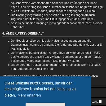
typischerweise vorhersehbaren Schäden und im Übrigen der Höhe
nach auf die vertragstypischen Durchschnittsschäden begrenzt. Dies gilt
auch für mittelbare Schäden, insbesondere entgangenen Gewinn.
Die Haftungsbegrenzung der Absätze a bis c gilt sinngemäß auch
zugunsten der Mitarbeiter und Erfüllungsgehilfen des Betreibers.
Ansprüche für eine Haftung aus zwingendem nationalem Recht bleiben
unberührt.
6. ÄNDERUNGSVORBEHALT
Der Betreiber ist berechtigt, die Nutzungsbedingungen und die
Datenschutzerklärung zu ändern. Die Änderung wird dem Nutzer per E-
Mail mitgeteilt.
Der Nutzer ist berechtigt, den Änderungen zu widersprechen. Im Falle
des Widerspruchs erlischt das zwischen dem Betreiber und dem Nutzer
bestehende Vertragsverhältnis mit sofortiger Wirkung.
Die Änderungen gelten als anerkannt und verbindlich, wenn der Nutzer
den Änderungen zugestimmt hat.
Informationen über den Umgang mit deinen persönlichen Daten
sind in der Datenschutzerklärung enthalten.
Diese Website nutzt Cookies, um dir den
bestmöglichen Komfort bei der Nutzung zu
bieten.
Mehr erfahren
Star Trek Universe
Foren-Übersicht
Alle Zeiten sind
UTC+02:00