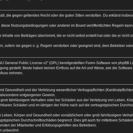
nthält, die gegen geltendes Recht oder die guten Sitten verstoßen. Du erklärst insb
n diese Nutzungsbedingungen oder anderer im Board veröffentlichten Regeln kann
 Inhalte von Beiträgen übernimmt, die er nicht selbst erstellt hat oder die er nich
n, sofern sie gegen o. g. Regeln verstoßen oder geeignet sind, dem Betreiber od
U General Public License v2
“ (GPL) bereitgestellten Foren-Software von phpBB 
ng gestellt. Beide haben keinen Einfluss auf die Art und Weise, wie die Softwar
nfluss nehmen.
d Gesundheit und der Verletzung wesentlicher Vertragspflichten (Kardinalpflichten)
 insbesondere entgangenen Gewinn.
 grob fahrlässigem Verhalten oder bei Schäden aus der Verletzung von Leben, Körp
rsehbaren Schäden und im übrigen der Höhe nach auf die vertragstypischen Durchsc
 Leben, Körper und Gesundheit oder vorsätzlichem oder grob fahrlässigem Verhalte
gstypischen Durchschnittsschäden begrenzt. Dies gilt auch für mittelbare Schäd
sten der Mitarbeiter und Erfüllungsgehilfen des Betreibers.
n unberührt.