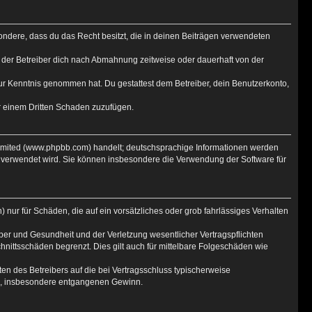
esondere, dass du das Recht besitzt, die in deinen Beiträgen verwendeten
 der Betreiber dich nach Abmahnung zeitweise oder dauerhaft von der
t zur Kenntnis genommen hat. Du gestattest dem Betreiber, dein Benutzerkonto,
er einem Dritten Schaden zuzufügen.
Limited (www.phpbb.com) handelt; deutschsprachige Informationen werden
e verwendet wird. Sie können insbesondere die Verwendung der Software für
 nur für Schäden, die auf ein vorsätzliches oder grob fahrlässiges Verhalten
er und Gesundheit und der Verletzung wesentlicher Vertragspflichten
hnittsschäden begrenzt. Dies gilt auch für mittelbare Folgeschäden wie
n des Betreibers auf die bei Vertragsschluss typischerweise
en, insbesondere entgangenen Gewinn.