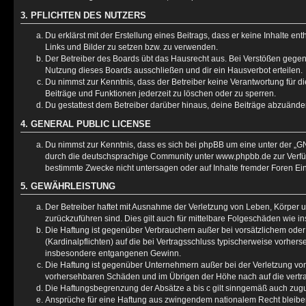
3. PFLICHTEN DES NUTZERS
Du erklärst mit der Erstellung eines Beitrags, dass er keine Inhalte e
Links und Bilder zu setzen bzw. zu verwenden.
Der Betreiber des Boards übt das Hausrecht aus. Bei Verstößen gege
Nutzung dieses Boards ausschließen und dir ein Hausverbot erteilen.
Du nimmst zur Kenntnis, dass der Betreiber keine Verantwortung für die
Beiträge und Funktionen jederzeit zu löschen oder zu sperren.
Du gestattest dem Betreiber darüber hinaus, deine Beiträge abzuänder
4. GENERAL PUBLIC LICENSE
Du nimmst zur Kenntnis, dass es sich bei phpBB um eine unter der „
GN
durch die deutschsprachige Community unter www.phpbb.de zur Verfügu
bestimmte Zwecke nicht untersagen oder auf Inhalte fremder Foren Ei
5. GEWÄHRLEISTUNG
Der Betreiber haftet mit Ausnahme der Verletzung von Leben, Körper un
zurückzuführen sind. Dies gilt auch für mittelbare Folgeschäden wie
Die Haftung ist gegenüber Verbrauchern außer bei vorsätzlichem oder
(Kardinalpflichten) auf die bei Vertragsschluss typischerweise vorhe
insbesondere entgangenen Gewinn.
Die Haftung ist gegenüber Unternehmern außer bei der Verletzung von
vorhersehbaren Schäden und im Übrigen der Höhe nach auf die vertra
Die Haftungsbegrenzung der Absätze a bis c gilt sinngemäß auch zugun
Ansprüche für eine Haftung aus zwingendem nationalem Recht bleibe