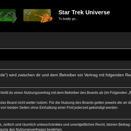
Star Trek Universe
To boldly go...
se.de“) wird zwischen dir und dem Betreiber ein Vertrag mit folgenden 
schließt du einen Nutzungsvertrag mit dem Betreiber des Boards ab (im Folgenden „
das Board nicht weiter nutzen. Für die Nutzung des Boards gelten jeweils die an di
von beiden Seiten ohne Einhaltung einer Frist jederzeit gekündigt werden.
hes, zeitlich und räumlich unbeschränktes und unentgeltliches Recht, deinen Beitr
igung des Nutzungsvertrages bestehen.