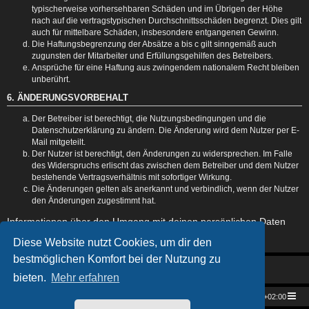
typischerweise vorhersehbaren Schäden und im Übrigen der Höhe
nach auf die vertragstypischen Durchschnittsschäden begrenzt. Dies gilt
auch für mittelbare Schäden, insbesondere entgangenen Gewinn.
Die Haftungsbegrenzung der Absätze a bis c gilt sinngemäß auch
zugunsten der Mitarbeiter und Erfüllungsgehilfen des Betreibers.
Ansprüche für eine Haftung aus zwingendem nationalem Recht bleiben
unberührt.
6. ÄNDERUNGSVORBEHALT
Der Betreiber ist berechtigt, die Nutzungsbedingungen und die
Datenschutzerklärung zu ändern. Die Änderung wird dem Nutzer per E-
Mail mitgeteilt.
Der Nutzer ist berechtigt, den Änderungen zu widersprechen. Im Falle
des Widerspruchs erlischt das zwischen dem Betreiber und dem Nutzer
bestehende Vertragsverhältnis mit sofortiger Wirkung.
Die Änderungen gelten als anerkannt und verbindlich, wenn der Nutzer
den Änderungen zugestimmt hat.
Informationen über den Umgang mit deinen persönlichen Daten
sind in der Datenschutzerklärung enthalten.
Diese Website nutzt Cookies, um dir den
bestmöglichen Komfort bei der Nutzung zu
bieten.
Mehr erfahren
Star Trek Universe
Foren-Übersicht
Alle Zeiten sind
UTC+02:00