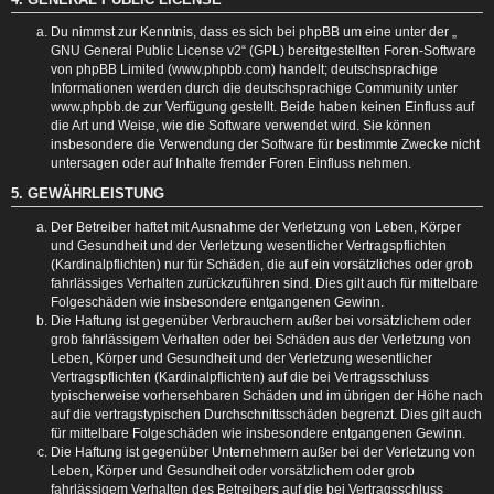
Du nimmst zur Kenntnis, dass es sich bei phpBB um eine unter der „
GNU General Public License v2
“ (GPL) bereitgestellten Foren-Software
von phpBB Limited (www.phpbb.com) handelt; deutschsprachige
Informationen werden durch die deutschsprachige Community unter
www.phpbb.de zur Verfügung gestellt. Beide haben keinen Einfluss auf
die Art und Weise, wie die Software verwendet wird. Sie können
insbesondere die Verwendung der Software für bestimmte Zwecke nicht
untersagen oder auf Inhalte fremder Foren Einfluss nehmen.
5. GEWÄHRLEISTUNG
Der Betreiber haftet mit Ausnahme der Verletzung von Leben, Körper
und Gesundheit und der Verletzung wesentlicher Vertragspflichten
(Kardinalpflichten) nur für Schäden, die auf ein vorsätzliches oder grob
fahrlässiges Verhalten zurückzuführen sind. Dies gilt auch für mittelbare
Folgeschäden wie insbesondere entgangenen Gewinn.
Die Haftung ist gegenüber Verbrauchern außer bei vorsätzlichem oder
grob fahrlässigem Verhalten oder bei Schäden aus der Verletzung von
Leben, Körper und Gesundheit und der Verletzung wesentlicher
Vertragspflichten (Kardinalpflichten) auf die bei Vertragsschluss
typischerweise vorhersehbaren Schäden und im übrigen der Höhe nach
auf die vertragstypischen Durchschnittsschäden begrenzt. Dies gilt auch
für mittelbare Folgeschäden wie insbesondere entgangenen Gewinn.
Die Haftung ist gegenüber Unternehmern außer bei der Verletzung von
Leben, Körper und Gesundheit oder vorsätzlichem oder grob
fahrlässigem Verhalten des Betreibers auf die bei Vertragsschluss