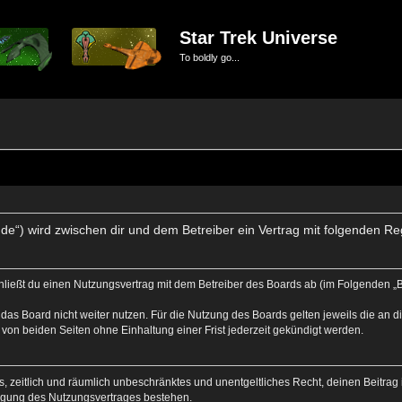
Star Trek Universe
To boldly go...
se.de“) wird zwischen dir und dem Betreiber ein Vertrag mit folgenden 
schließt du einen Nutzungsvertrag mit dem Betreiber des Boards ab (im Folgenden „
das Board nicht weiter nutzen. Für die Nutzung des Boards gelten jeweils die an di
von beiden Seiten ohne Einhaltung einer Frist jederzeit gekündigt werden.
hes, zeitlich und räumlich unbeschränktes und unentgeltliches Recht, deinen Beitr
igung des Nutzungsvertrages bestehen.