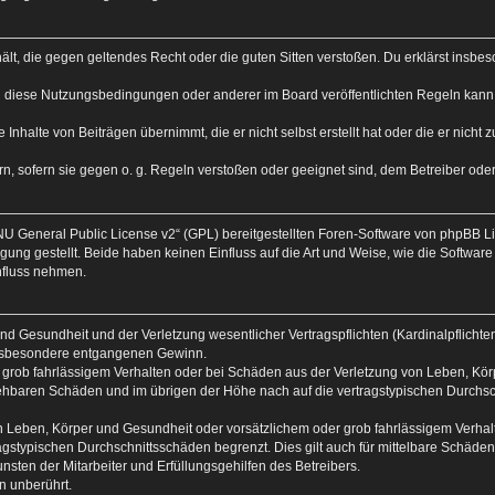
nthält, die gegen geltendes Recht oder die guten Sitten verstoßen. Du erklärst insb
n diese Nutzungsbedingungen oder anderer im Board veröffentlichten Regeln kann
 Inhalte von Beiträgen übernimmt, die er nicht selbst erstellt hat oder die er nich
n, sofern sie gegen o. g. Regeln verstoßen oder geeignet sind, dem Betreiber od
U General Public License v2
“ (GPL) bereitgestellten Foren-Software von phpBB 
ng gestellt. Beide haben keinen Einfluss auf die Art und Weise, wie die Softwar
nfluss nehmen.
d Gesundheit und der Verletzung wesentlicher Vertragspflichten (Kardinalpflichten)
 insbesondere entgangenen Gewinn.
 grob fahrlässigem Verhalten oder bei Schäden aus der Verletzung von Leben, Körp
rsehbaren Schäden und im übrigen der Höhe nach auf die vertragstypischen Durchsc
 Leben, Körper und Gesundheit oder vorsätzlichem oder grob fahrlässigem Verhalte
gstypischen Durchschnittsschäden begrenzt. Dies gilt auch für mittelbare Schäd
sten der Mitarbeiter und Erfüllungsgehilfen des Betreibers.
n unberührt.