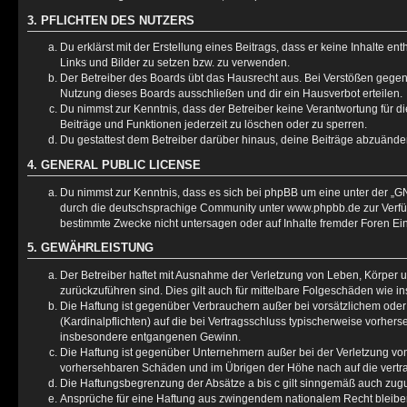
3. PFLICHTEN DES NUTZERS
Du erklärst mit der Erstellung eines Beitrags, dass er keine Inhalte e
Links und Bilder zu setzen bzw. zu verwenden.
Der Betreiber des Boards übt das Hausrecht aus. Bei Verstößen gege
Nutzung dieses Boards ausschließen und dir ein Hausverbot erteilen.
Du nimmst zur Kenntnis, dass der Betreiber keine Verantwortung für die
Beiträge und Funktionen jederzeit zu löschen oder zu sperren.
Du gestattest dem Betreiber darüber hinaus, deine Beiträge abzuänder
4. GENERAL PUBLIC LICENSE
Du nimmst zur Kenntnis, dass es sich bei phpBB um eine unter der „
GN
durch die deutschsprachige Community unter www.phpbb.de zur Verfügu
bestimmte Zwecke nicht untersagen oder auf Inhalte fremder Foren Ei
5. GEWÄHRLEISTUNG
Der Betreiber haftet mit Ausnahme der Verletzung von Leben, Körper un
zurückzuführen sind. Dies gilt auch für mittelbare Folgeschäden wie
Die Haftung ist gegenüber Verbrauchern außer bei vorsätzlichem oder
(Kardinalpflichten) auf die bei Vertragsschluss typischerweise vorhe
insbesondere entgangenen Gewinn.
Die Haftung ist gegenüber Unternehmern außer bei der Verletzung von
vorhersehbaren Schäden und im Übrigen der Höhe nach auf die vertra
Die Haftungsbegrenzung der Absätze a bis c gilt sinngemäß auch zugun
Ansprüche für eine Haftung aus zwingendem nationalem Recht bleibe