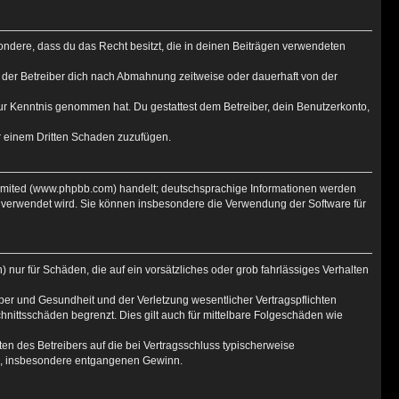
esondere, dass du das Recht besitzt, die in deinen Beiträgen verwendeten
 der Betreiber dich nach Abmahnung zeitweise oder dauerhaft von der
t zur Kenntnis genommen hat. Du gestattest dem Betreiber, dein Benutzerkonto,
er einem Dritten Schaden zuzufügen.
Limited (www.phpbb.com) handelt; deutschsprachige Informationen werden
e verwendet wird. Sie können insbesondere die Verwendung der Software für
 nur für Schäden, die auf ein vorsätzliches oder grob fahrlässiges Verhalten
er und Gesundheit und der Verletzung wesentlicher Vertragspflichten
hnittsschäden begrenzt. Dies gilt auch für mittelbare Folgeschäden wie
n des Betreibers auf die bei Vertragsschluss typischerweise
en, insbesondere entgangenen Gewinn.