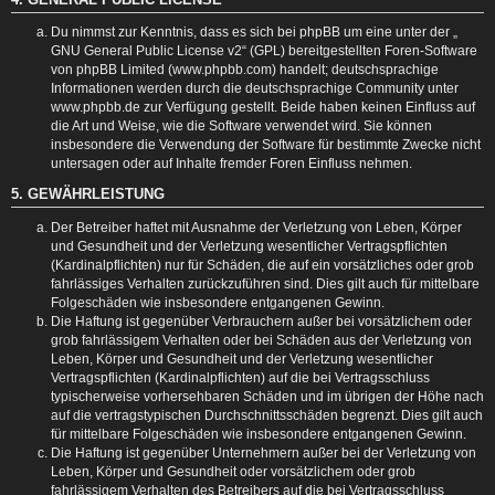
Du nimmst zur Kenntnis, dass es sich bei phpBB um eine unter der „
GNU General Public License v2
“ (GPL) bereitgestellten Foren-Software
von phpBB Limited (www.phpbb.com) handelt; deutschsprachige
Informationen werden durch die deutschsprachige Community unter
www.phpbb.de zur Verfügung gestellt. Beide haben keinen Einfluss auf
die Art und Weise, wie die Software verwendet wird. Sie können
insbesondere die Verwendung der Software für bestimmte Zwecke nicht
untersagen oder auf Inhalte fremder Foren Einfluss nehmen.
5. GEWÄHRLEISTUNG
Der Betreiber haftet mit Ausnahme der Verletzung von Leben, Körper
und Gesundheit und der Verletzung wesentlicher Vertragspflichten
(Kardinalpflichten) nur für Schäden, die auf ein vorsätzliches oder grob
fahrlässiges Verhalten zurückzuführen sind. Dies gilt auch für mittelbare
Folgeschäden wie insbesondere entgangenen Gewinn.
Die Haftung ist gegenüber Verbrauchern außer bei vorsätzlichem oder
grob fahrlässigem Verhalten oder bei Schäden aus der Verletzung von
Leben, Körper und Gesundheit und der Verletzung wesentlicher
Vertragspflichten (Kardinalpflichten) auf die bei Vertragsschluss
typischerweise vorhersehbaren Schäden und im übrigen der Höhe nach
auf die vertragstypischen Durchschnittsschäden begrenzt. Dies gilt auch
für mittelbare Folgeschäden wie insbesondere entgangenen Gewinn.
Die Haftung ist gegenüber Unternehmern außer bei der Verletzung von
Leben, Körper und Gesundheit oder vorsätzlichem oder grob
fahrlässigem Verhalten des Betreibers auf die bei Vertragsschluss