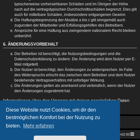
typischerweise vorhersehbaren Schäden und im Übrigen der Höhe
nach auf die vertragstypischen Durchschnittsschäden begrenzt. Dies gilt
auch für mittelbare Schäden, insbesondere entgangenen Gewinn.
Die Haftungsbegrenzung der Absätze a bis c gilt sinngemäß auch
zugunsten der Mitarbeiter und Erfüllungsgehilfen des Betreibers.
Ansprüche für eine Haftung aus zwingendem nationalem Recht bleiben
unberührt.
6. ÄNDERUNGSVORBEHALT
Der Betreiber ist berechtigt, die Nutzungsbedingungen und die
Datenschutzerklärung zu ändern. Die Änderung wird dem Nutzer per E-
Mail mitgeteilt.
Der Nutzer ist berechtigt, den Änderungen zu widersprechen. Im Falle
des Widerspruchs erlischt das zwischen dem Betreiber und dem Nutzer
bestehende Vertragsverhältnis mit sofortiger Wirkung.
Die Änderungen gelten als anerkannt und verbindlich, wenn der Nutzer
den Änderungen zugestimmt hat.
Informationen über den Umgang mit deinen persönlichen Daten
sind in der Datenschutzerklärung enthalten.
Diese Website nutzt Cookies, um dir den
bestmöglichen Komfort bei der Nutzung zu
bieten.
Mehr erfahren
Star Trek Universe
Foren-Übersicht
Alle Zeiten sind
UTC+02:00