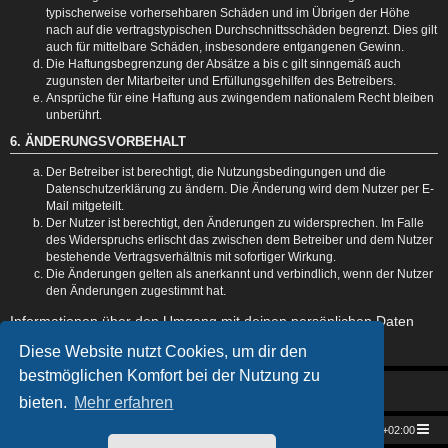
typischerweise vorhersehbaren Schäden und im Übrigen der Höhe
nach auf die vertragstypischen Durchschnittsschäden begrenzt. Dies gilt
auch für mittelbare Schäden, insbesondere entgangenen Gewinn.
Die Haftungsbegrenzung der Absätze a bis c gilt sinngemäß auch
zugunsten der Mitarbeiter und Erfüllungsgehilfen des Betreibers.
Ansprüche für eine Haftung aus zwingendem nationalem Recht bleiben
unberührt.
6. ÄNDERUNGSVORBEHALT
Der Betreiber ist berechtigt, die Nutzungsbedingungen und die
Datenschutzerklärung zu ändern. Die Änderung wird dem Nutzer per E-
Mail mitgeteilt.
Der Nutzer ist berechtigt, den Änderungen zu widersprechen. Im Falle
des Widerspruchs erlischt das zwischen dem Betreiber und dem Nutzer
bestehende Vertragsverhältnis mit sofortiger Wirkung.
Die Änderungen gelten als anerkannt und verbindlich, wenn der Nutzer
den Änderungen zugestimmt hat.
Informationen über den Umgang mit deinen persönlichen Daten
sind in der Datenschutzerklärung enthalten.
Diese Website nutzt Cookies, um dir den
bestmöglichen Komfort bei der Nutzung zu
bieten.
Mehr erfahren
Star Trek Universe
Foren-Übersicht
Alle Zeiten sind
UTC+02:00