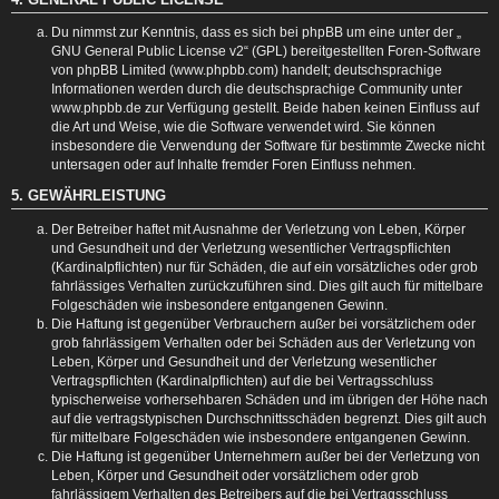
Du nimmst zur Kenntnis, dass es sich bei phpBB um eine unter der „
GNU General Public License v2
“ (GPL) bereitgestellten Foren-Software
von phpBB Limited (www.phpbb.com) handelt; deutschsprachige
Informationen werden durch die deutschsprachige Community unter
www.phpbb.de zur Verfügung gestellt. Beide haben keinen Einfluss auf
die Art und Weise, wie die Software verwendet wird. Sie können
insbesondere die Verwendung der Software für bestimmte Zwecke nicht
untersagen oder auf Inhalte fremder Foren Einfluss nehmen.
5. GEWÄHRLEISTUNG
Der Betreiber haftet mit Ausnahme der Verletzung von Leben, Körper
und Gesundheit und der Verletzung wesentlicher Vertragspflichten
(Kardinalpflichten) nur für Schäden, die auf ein vorsätzliches oder grob
fahrlässiges Verhalten zurückzuführen sind. Dies gilt auch für mittelbare
Folgeschäden wie insbesondere entgangenen Gewinn.
Die Haftung ist gegenüber Verbrauchern außer bei vorsätzlichem oder
grob fahrlässigem Verhalten oder bei Schäden aus der Verletzung von
Leben, Körper und Gesundheit und der Verletzung wesentlicher
Vertragspflichten (Kardinalpflichten) auf die bei Vertragsschluss
typischerweise vorhersehbaren Schäden und im übrigen der Höhe nach
auf die vertragstypischen Durchschnittsschäden begrenzt. Dies gilt auch
für mittelbare Folgeschäden wie insbesondere entgangenen Gewinn.
Die Haftung ist gegenüber Unternehmern außer bei der Verletzung von
Leben, Körper und Gesundheit oder vorsätzlichem oder grob
fahrlässigem Verhalten des Betreibers auf die bei Vertragsschluss